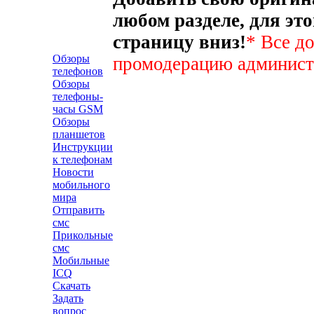
любом разделе, для эт
страницу вниз!
* Все д
Обзоры
промодерацию админист
телефонов
Обзоры
телефоны-
часы GSM
Обзоры
планшетов
Инструкции
к телефонам
Новости
мобильного
мира
Отправить
смс
Прикольные
смс
Мобильные
ICQ
Скачать
Задать
вопрос