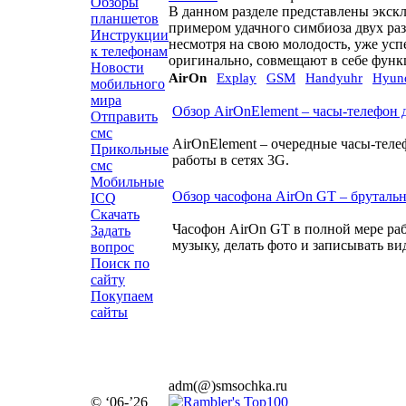
Обзоры
В данном разделе представлены экск
планшетов
примером удачного симбиоза двух ра
Инструкции
несмотря на свою молодость, уже усп
к телефонам
оригинально, совмещают в себе функц
Новости
AirOn
Explay
GSM
Handyuhr
Hyun
мобильного
мира
Обзор AirOnElement – часы-телефон 
Отправить
смс
AirOnElement – очередные часы-телеф
Прикольные
работы в сетях 3G.
смс
Мобильные
Обзор часофона AirOn GT – брутальн
ICQ
Скачать
Часофон AirOn GT в полной мере раб
Задать
музыку, делать фото и записывать ви
вопрос
Поиск по
сайту
Покупаем
сайты
adm(@)smsochka.ru
© ‘06-’26