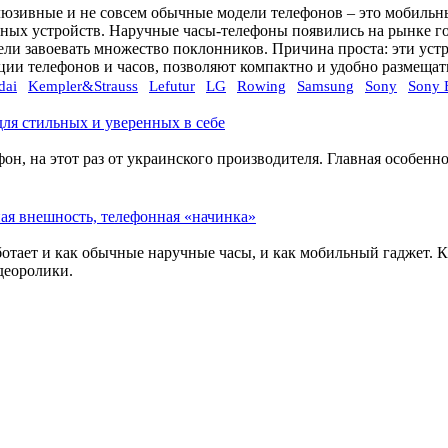
люзивные и не совсем обычные модели телефонов – это мобиль
зных устройств. Наручные часы-телефоны появились на рынке го
ели завоевать множество поклонников. Причина проста: эти устр
ии телефонов и часов, позволяют компактно и удобно размещать
dai
Kempler&Strauss
Lefutur
LG
Rowing
Samsung
Sony
Sony 
для стильных и уверенных в себе
он, на этот раз от украинского производителя. Главная особенн
ая внешность, телефонная «начинка»
отает и как обычные наручные часы, и как мобильный гаджет. К
деоролики.