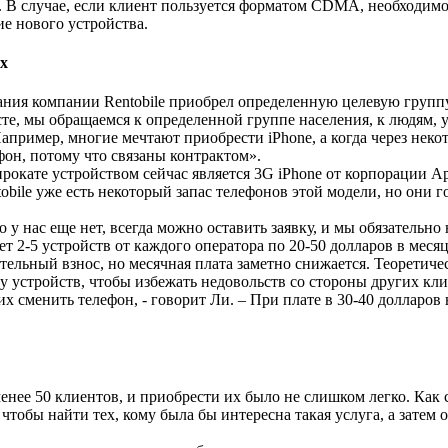
. В случае, если клиент пользуется форматом CDMA, необходимо
е нового устройства.
х
ания компании Rentobile приобрел определенную целевую групп
сте, мы обращаемся к определенной группе населения, к людям,
Например, многие мечтают приобрести iPhone, а когда через неко
фон, потому что связаны контрактом».
рокате устройством сейчас является 3G iPhone от корпорации A
tobile уже есть некоторый запас телефонов этой модели, но они 
о у нас еще нет, всегда можно оставить заявку, и мы обязательно
т 2-5 устройств от каждого оператора по 20-50 долларов в меся
тельный взнос, но месячная плата заметно снижается. Теоретиче
у устройств, чтобы избежать недовольств со стороны других кли
их сменить телефон, - говорит Ли. – При плате в 30-40 долларов
нее 50 клиентов, и приобрести их было не слишком легко. Как 
 чтобы найти тех, кому была бы интересна такая услуга, а зате