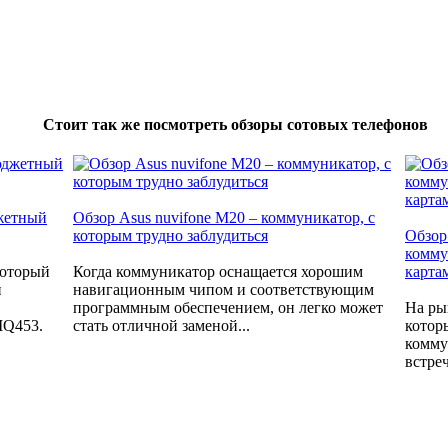
Стоит так же посмотреть обзоры сотовых телефонов
джетный
Обзор Asus nuvifone M20 – коммуникатор, с
которым трудно заблудиться
Обзор
комму
который
Когда коммуникатор оснащается хорошим
карта
и
навигационным чипом и соответствующим
программным обеспечением, он легко может
На ры
IQ453.
стать отличной заменой...
котор
комму
встре