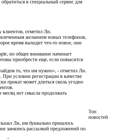
 обратиться в специальный сервис для
у клиентов, отметил Ли.
 увлеченным желанием новых телефонов,
торое время выходит что-то новое, они
pple, но общее внимание начинает
готовы приобрести еще, если повысится
 найдем то, что им нужно», - отметил Ли.
ц. При условии регистрации в качестве
ски прокат может длиться сколь угодно
ентов.
 в месяц нет смысла продолжать
Топ
новостей
сказал Ли, им буквально пришлось
м они занялись рассылкой предложений по