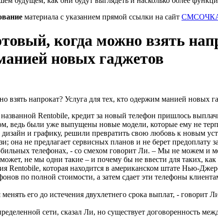
шем будущем, как они будут выглядеть и насколько более функц
ование
материала с указанием прямой ссылки на сайт
СМСОЧКА
отовый, когда можно взять нап
 манией новых гаджетов
названной Rentobile, кредит за новый телефон пришлось выплачи
м, ведь были уже выпущены новые модели, которые ему не терпе
х дизайн и графику, решили превратить свою любовь к новым ус
зи; она не предлагает сервисных планов и не берет предоплату з
бильных телефонах, - со смехом говорит Ли. – Мы не можем и м
, может, не мы одни такие – и почему бы не ввести для таких, ка
ия Rentobile, которая находится в американском штате Нью-Джер
онов по полной стоимости, а затем сдает эти телефоны клиентам
менять его до истечения двухлетнего срока выплат, - говорит Ли
ределенной сети, сказал Ли, но существует договоренность меж