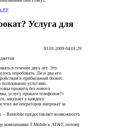
иональными они станут.
.РУ
рокат? Услуга для
03.01.2009 04:01:29
вать в течение двух лет. Это
лось опробовать. Ли и два его
тройствам в прибыльный бизнес.
а пользование услугами.
есяца прожить без нового
к мы, услугу проката телефонов?»
си, закупает у каждого
 этих же операторов напрокат за
. – Rentobile предоставляет возможность
ду компаниями T-Mobile и AT&T, потому