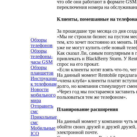
что обе они работают в формате GSM
переключения номера на обслуживани
Клиенты, помешанные на телефона
За прошедшие три месяца со дня созд
«Мы не строили бизнес на пустом ме
Обзоры
тем, кто хочет постоянно их менять. 
телефонов
уже не могут купить себе новый теле
Обзоры
Как сказал Ли, самым популярным в п
телефоны-
привлекать и BlackBerry Storm. У Ren
часы GSM
спрос на его прокат.
Обзоры
«Если клиенты хотят взять что-то, чег
планшетов
На данный момент Rentobile предлагае
Инструкции
«члена клуба» клиенты платят вступи
к телефонам
долго, но компания стимулирует смен
Новости
«Через год мы постараемся заставить 
мобильного
пользоваться тем же телефоном».
мира
Отправить
Планирование расширения
смс
Прикольные
На данный момент у компании чуть ме
смс
обойти своих друзей и друзей друзей,
Мобильные
электронной почте.
ICQ