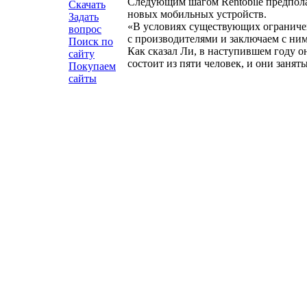
Следующим шагом Rentobile предпола
Скачать
новых мобильных устройств.
Задать
«В условиях существующих ограничен
вопрос
с производителями и заключаем с ни
Поиск по
Как сказал Ли, в наступившем году о
сайту
состоит из пяти человек, и они заня
Покупаем
сайты