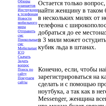
Обзоры
Остается только вопрос,
планшетов
найти женщину в таком б
Инструкции
к телефонам
в нескольких милях от не
Новости
мобильного
телефона с широкополос
мира
добраться до ее местона
Отправить
смс
в 3 мили может остудит
Прикольные
смс
кубик льда в штанах.
Мобильные
ICQ
Скачать
Задать
вопрос
Конечно, если, чтобы на
Поиск по
сайту
зарегистрироваться на к
Покупаем
сайты
сделать и с помощью про
ноутбука, а так как в не
Messenger, женщина всег
что можно будет связатьс