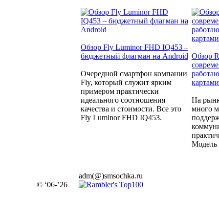
Обзор Fly Luminor FHD IQ453 –
бюджетный флагман на Android
Обзор R
совреме
Очередной смартфон компании
работаю
Fly, который служит ярким
картами
примером практически
идеального соотношения
На рынк
качества и стоимости. Все это
много м
Fly Luminor FHD IQ453.
поддерж
коммуни
практич
Модель 
adm(@)smsochka.ru
© ‘06-’26