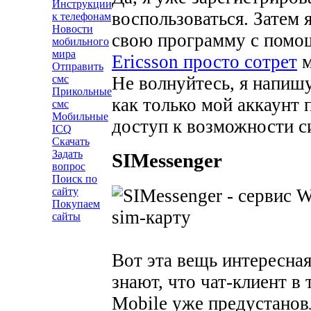
Инструкции
воспользоваться. Затем 
к телефонам
Новости
свою программу с помо
мобильного
мира
Ericsson просто сотрет
м
Отправить
Не волнуйтесь, я напиш
смс
Прикольные
как только мой аккаунт 
смс
Мобильные
доступ к возможности с
ICQ
Скачать
Задать
SIMessenger
вопрос
Поиск по
сайту
Покупаем
сайты
Вот эта вещь интересная
знают, что чат-клиент 
Mobile уже предустанов