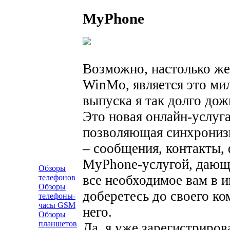
MyPhone
Возможно, настолько же
WinMo, является это ми
выпуска я так долго до
Это новая онлайн-услуга
позволяющая синхронизи
– сообщения, контакты,
MyPhone-услугой, дающ
Обзоры
все необходимое вам в и
телефонов
Обзоры
доберетесь до своего ко
телефоны-
часы GSM
него.
Обзоры
планшетов
Да, я уже зарегистриров