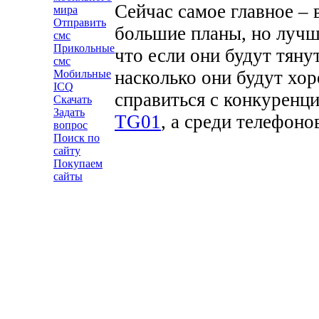
Сейчас самое главное – 
мира
Отправить
большие планы, но лучш
смс
Прикольные
что если они будут тяну
смс
насколько они будут хо
Мобильные
ICQ
справиться с конкуренц
Скачать
Задать
TG01
, а среди телефон
вопрос
Поиск по
сайту
Покупаем
сайты