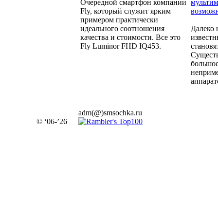
Очередной смартфон компании
мульти
Fly, который служит ярким
возмож
примером практически
идеального соотношения
Далеко 
качества и стоимости. Все это
известн
Fly Luminor FHD IQ453.
становя
Существ
большое
неприме
аппарато
adm(@)smsochka.ru
© ‘06-’26