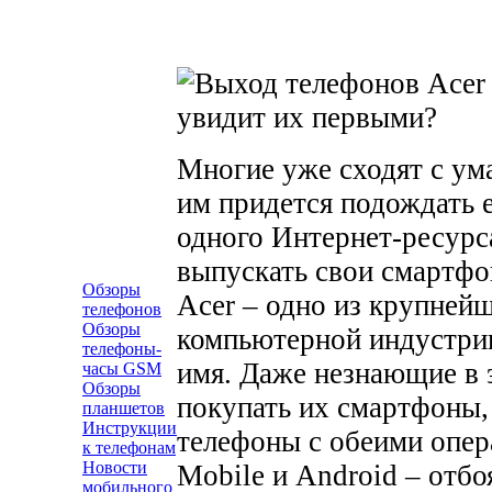
Многие уже сходят с ума
им придется подождать 
одного Интернет-ресурс
выпускать свои смартфо
Обзоры
Acer – одно из крупней
телефонов
Обзоры
компьютерной индустрии
телефоны-
имя. Даже незнающие в 
часы GSM
Обзоры
покупать их смартфоны, 
планшетов
Инструкции
телефоны с обеими опе
к телефонам
Новости
Mobile и Android – отбоя
мобильного