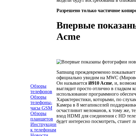
модели будут востребованы в ближай
Разрешено только частичное копир
Впервые показаны
Acme
Samsung преждевременно показывает 
официально увидим на MWC (Мировом
Он называется
i8910 Acme
, и, возмож
Обзоры
выглядит просто отлично в гладком 
телефонов
использование программного обеспеч
Обзоры
Характеристики, которыми, по слухам
телефоны-
Камера в 8 мегапикселей поддерживае
часы GSM
осчастливит меломанов, к тому же, те
Обзоры
вход HDMI для соединения с HD теле
планшетов
будет интересно посмотреть, станет л
Инструкции
к телефонам
Новости