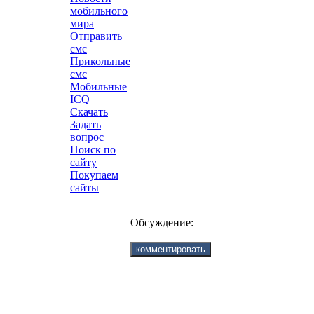
мобильного
мира
Отправить
смс
Прикольные
смс
Мобильные
ICQ
Скачать
Задать
вопрос
Поиск по
сайту
Покупаем
сайты
Обсуждение: