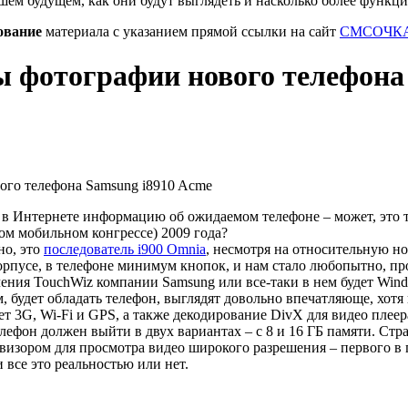
шем будущем, как они будут выглядеть и насколько более функц
ование
материала с указанием прямой ссылки на сайт
СМСОЧКА
 фотографии нового телефона
в Интернете информацию об ожидаемом телефоне – может, это 
 мобильном конгрессе) 2009 года?
но, это
последователь i900 Omnia
, несмотря на относительную н
корпусе, в телефоне минимум кнопок, и нам стало любопытно, п
ения TouchWiz компании Samsung или все-таки в нем будет Wind
, будет обладать телефон, выглядят довольно впечатляюще, хотя
т 3G, Wi-Fi и GPS, а также декодирование DivX для видео плеер
лефон должен выйти в двух вариантах – с 8 и 16 ГБ памяти. Стра
визором для просмотра видео широкого разрешения – первого в 
и все это реальностью или нет.