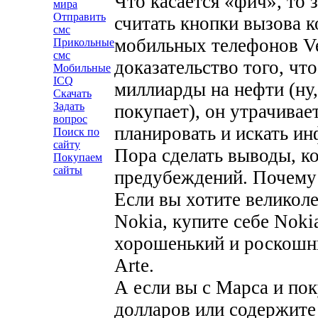
Что касается «фич», то з
мира
Отправить
считать кнопки вызова к
смс
мобильных телефонов Ve
Прикольные
смс
доказательство того, чт
Мобильные
ICQ
миллиарды на нефти (ну, 
Скачать
Задать
покупает), он утрачивае
вопрос
планировать и искать и
Поиск по
сайту
Пора сделать выводы, к
Покупаем
сайты
предубеждений. Почему 
Если вы хотите велико
Nokia, купите себе Noki
хорошенький и роскошны
Arte.
А если вы с Марса и пок
долларов или содержите