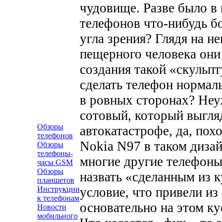
чудовище. Разве было в
телефонов что-нибудь б
угла зрения? Глядя на не
пещерного человека они
создания такой «скульп
сделать телефон нормал
в ровных сторонах? Неу
сотовый, который выгля
Обзоры
автокатастрофе, да, похо
телефонов
Nokia N97 в таком дизай
Обзоры
телефоны-
многие другие телефоны
часы GSM
Обзоры
назвать «сделанным из к
планшетов
условие, что привели из
Инструкции
к телефонам
основательно на этом ку
Новости
мобильного