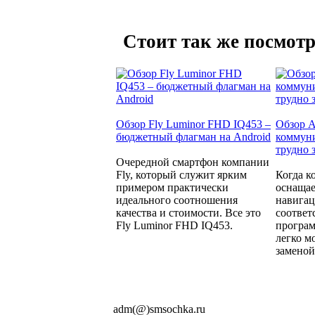
Стоит так же посмотр
Обзор Fly Luminor FHD IQ453 –
Обзор A
бюджетный флагман на Android
коммуни
трудно 
Очередной смартфон компании
Fly, который служит ярким
Когда к
примером практически
оснащае
идеального соотношения
навига
качества и стоимости. Все это
соотве
Fly Luminor FHD IQ453.
програм
легко м
заменой.
adm(@)smsochka.ru