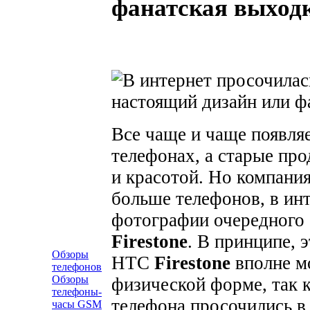
фанатская выход
Все чаще и чаще появля
телефонах, а старые пр
и красотой.
Но компания
больше телефонов, в ин
фотографии очередного
Firestone
.
В принципе, э
Обзоры
HTC
Firestone
вполне мо
телефонов
Обзоры
физической форме, так к
телефоны-
телефона просочились в 
часы GSM