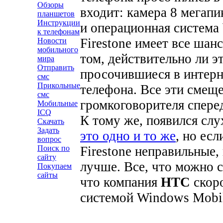
Обзоры
входит: камера 8 мегап
планшетов
Инструкции
и операционная система 
к телефонам
Firestone имеет все шан
Новости
мобильного
том, действительно ли э
мира
Отправить
просочившиеся в интерн
смс
Прикольные
телефона. Все эти смещ
смс
громкоговорителя спере
Мобильные
ICQ
К тому же, появился слу
Скачать
Задать
это одно и то же
, но есл
вопрос
Firestone неправильные,
Поиск по
сайту
лучше.
Все, что можно с
Покупаем
сайты
что компания
HTC
скоро
системой Windows Mobil