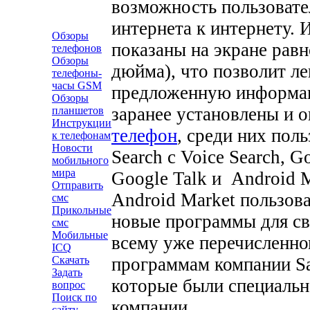
возможность пользовате
интернета к интернету.
Обзоры
показаны на экране равн
телефонов
Обзоры
дюйма), что позволит л
телефоны-
часы GSM
предложенную информац
Обзоры
заранее установлены и 
планшетов
Инструкции
телефон
, среди них пол
к телефонам
Новости
Search с Voice Search, 
мобильного
мира
Google Talk и Android
Отправить
Android Market пользов
смс
Прикольные
новые программы для св
смс
Мобильные
всему уже перечисленно
ICQ
программам компании Sa
Скачать
Задать
которые были специальн
вопрос
Поиск по
компании.
сайту