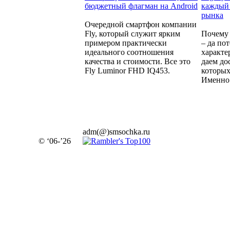
бюджетный флагман на Android
каждый 
рынка
Очередной смартфон компании
Fly, который служит ярким
Почему 
примером практически
– да по
идеального соотношения
характе
качества и стоимости. Все это
даем до
Fly Luminor FHD IQ453.
которых
Именно 
adm(@)smsochka.ru
© ‘06-’26