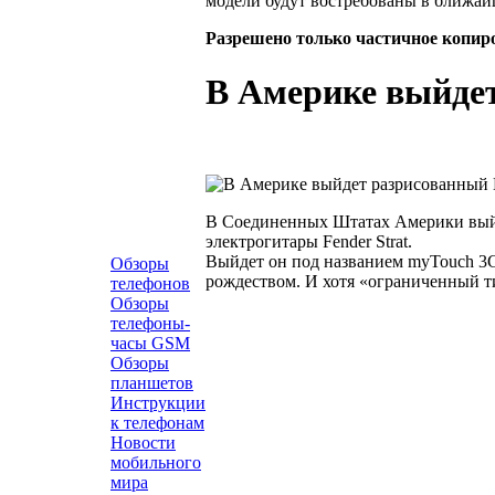
модели будут востребованы в ближай
Разрешено только частичное копир
В Америке выйде
В Соединенных Штатах Америки вый
электрогитары Fender Strat.
Выйдет он под названием myTouch 3G
Обзоры
рождеством. И хотя «ограниченный ти
телефонов
Обзоры
телефоны-
часы GSM
Обзоры
планшетов
Инструкции
к телефонам
Новости
мобильного
мира