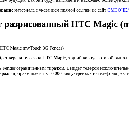
шем будущем, как они будут выглядеть и насколько более функц
ование
материала с указанием прямой ссылки на сайт
СМСОЧКА
т разрисованный HTC Magic (m
дет версия телефона
HTC Magic
, задний корпус которой выпол
 Fender ограниченным тиражом. Выйдет телефон исключительно
раж» приравнивается к 10 000, мы уверены, что телефоны разле