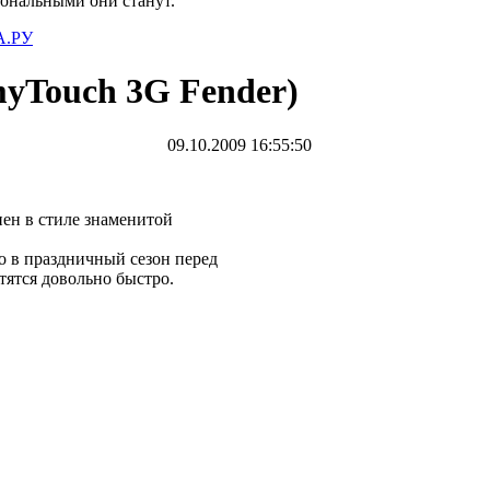
иональными они станут.
.РУ
yTouch 3G Fender)
09.10.2009 16:55:50
нен в стиле знаменитой
 в праздничный сезон перед
тятся довольно быстро.