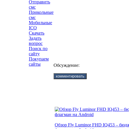
Отправить
смс
Прикольные
смс
Мобильные
ICQ
Скачать
Задать
вопрос
Поиск по
сайту
Покупаем
сайты
Обсуждение:
Обзор Fly Luminor FHD IQ453 – бю