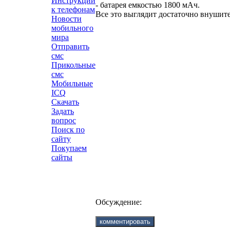
Инструкции
- батарея емкостью 1800 мАч.
к телефонам
Все это выглядит достаточно внушите
Новости
мобильного
мира
Отправить
смс
Прикольные
смс
Мобильные
ICQ
Скачать
Задать
вопрос
Поиск по
сайту
Покупаем
сайты
Обсуждение: