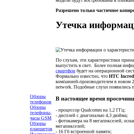
модели будут востребованы в ближай
Разрешено только частичное копир
Утечка информаци
По слухам, эти характеристики прин
выпустить в свет. Более полная инфор
смартфон
будет на операционной систе
Формально известно, что
HTC Incred
компанией-производителем в новом 20
network. Подобные слухи появились п
Обзоры
В настоящее время просочив
телефонов
Обзоры
- процессор Qualcomm на 1,2 ГГц;
телефоны-
- дисплей с диагональю 4,3 дюйма;
часы GSM
- фотокамера на 8 мегапикселей, ос
Обзоры
мегапикселей;
планшетов
- 16 Гб встроенной памяти;