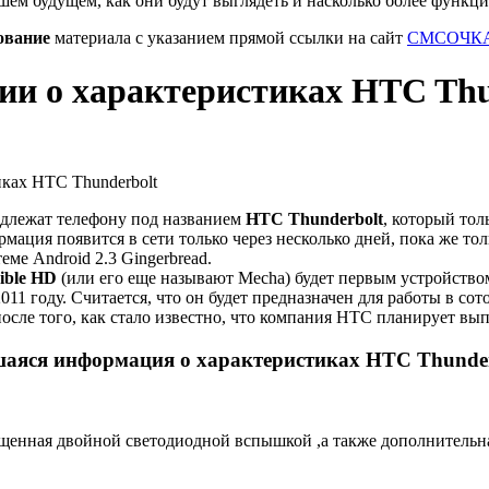
шем будущем, как они будут выглядеть и насколько более функц
ование
материала с указанием прямой ссылки на сайт
СМСОЧКА
и о характеристиках HTC Thu
адлежат телефону под названием
HTC Thunderbolt
, который тол
мация появится в сети только через несколько дней, пока же толь
ме Android 2.3 Gingerbread.
ible HD
(или его еще называют Mecha) будет первым устройств
11 году. Считается, что он будет предназначен для работы в сот
осле того, как стало известно, что компания HTC планирует вы
шаяся информация о характеристиках HTC Thunde
нащенная двойной светодиодной вспышкой ,а также дополнительн