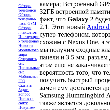
камера;
Встроенный GP
Обзоры
32ГБ встроенной памят
телефонов
Обзоры
факт, что
Galaxy 2
будет
телефоны-
часы GSM
2.1. Этот новый
Android
Обзоры
планшетов
супер-телефоном, котор
Инструкции
схожим с Nexus One, а э
к телефонам
Новости
мы получим сходные кла
мобильного
мира
панели и 3.5 мм. разъем
Отправить
этом еще не заканчивает
смс
Прикольные
вероятность того, что т
смс
Мобильные
получить быстрый проце
ICQ
Скачать
замен ему достанется др
Задать
Samsung Hummingbird A
вопрос
Поиск по
также является довольно
сайту
Покупаем