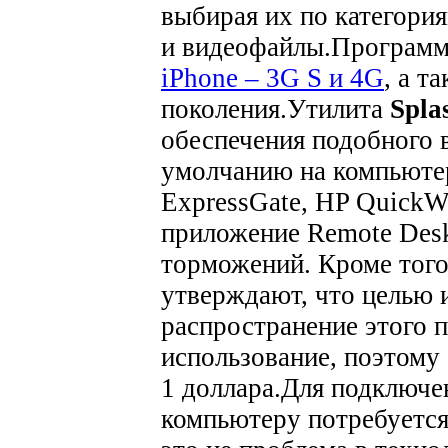
выбирая их по категори
и видеофайлы.
Программа
iPhone – 3G S и 4G
, а т
поколения.
Утилита
Spla
обеспечения подобного 
умолчанию на компьютер
ExpressGate, HP QuickW
приложение Remote Desk
торможений. Кроме того
утверждают, что целью 
распространение этого 
использование, поэтому 
1 доллара.
Для подключе
компьютеру потребуется 