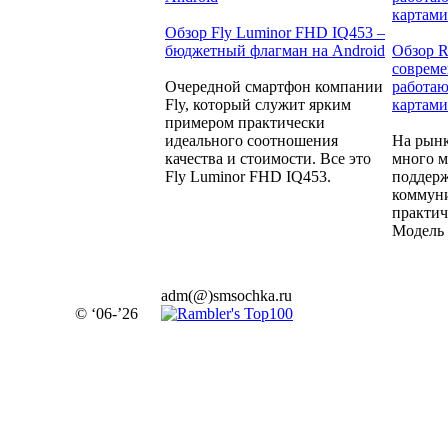
Обзор Fly Luminor FHD IQ453 –
бюджетный флагман на Android
Обзор R
совреме
Очередной смартфон компании
работаю
Fly, который служит ярким
картами
примером практически
идеального соотношения
На рынк
качества и стоимости. Все это
много м
Fly Luminor FHD IQ453.
поддерж
коммуни
практич
Модель 
adm(@)smsochka.ru
© ‘06-’26