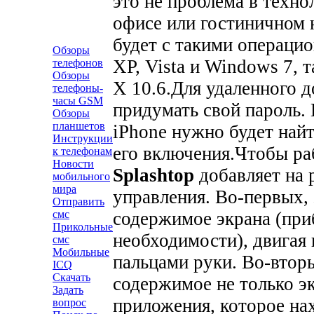
это не проблема в техн
офисе или гостиничном 
будет с такими операци
Обзоры
XP, Vista и Windows 7, 
телефонов
Обзоры
X 10.6.
Для удаленного д
телефоны-
часы GSM
придумать свой пароль.
Обзоры
планшетов
iPhone нужно будет най
Инструкции
его включения.
Чтобы ра
к телефонам
Новости
Splashtop
добавляет на 
мобильного
мира
управления. Во-первых,
Отправить
содержимое экрана (приб
смс
Прикольные
необходимости), двигая
смс
Мобильные
пальцами руки. Во-втор
ICQ
Скачать
содержимое не только эк
Задать
приложения, которое нах
вопрос