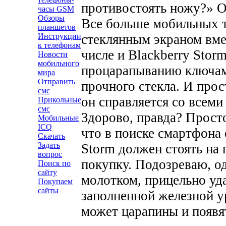
противостоять ножу?» О
часы GSM
Обзоры
Все больше мобильных т
планшетов
стеклянным экраном вме
Инструкции
к телефонам
числе и Blackberry Stor
Новости
мобильного
процарапыванию ключами
мира
Отправить
прочного стекла. И прос
смс
он справляется со всем
Прикольные
смс
Здорово, правда? Просто
Мобильные
ICQ
что в поиске смартфона
Скачать
Задать
Storm должен стоять на 
вопрос
покупку. Подозреваю, од
Поиск по
сайту
молотком, прицельно уд
Покупаем
сайты
заполненной железной ур
может царапины и появ