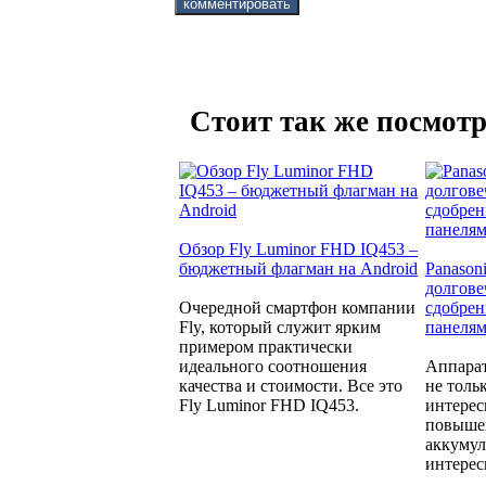
Стоит так же посмотр
Обзор Fly Luminor FHD IQ453 –
бюджетный флагман на Android
Panason
долгове
Очередной смартфон компании
сдобре
Fly, который служит ярким
панеля
примером практически
идеального соотношения
Аппара
качества и стоимости. Все это
не толь
Fly Luminor FHD IQ453.
интерес
повыше
аккумул
интерес