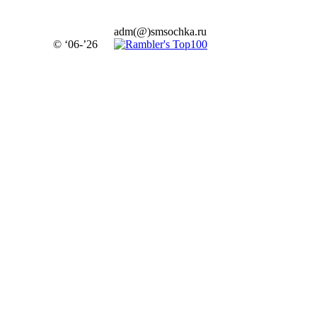
adm(@)smsochka.ru
© ‘06-’26