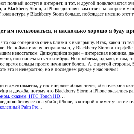
ют полный доступ в интернет, и тот, и другой подключаются очен
 и Blackberry Storm, и iPhone доставят вам ответ на вопрос в мг
авиатура у Blackberry Storm больше, побеждает именно этот т
ет им пользоваться, и насколько хорошо я буду пр
а что оба соперника очень близки к выигрышу. Итак, какой из те
ше. Не поймите меня неправильно, у Blackberry Storm интерфейс 
льшим недостатком. Движущийся экран – интересная новинка, да
меню, или напечатать что-нибудь. Но проблема, однако, в том, 
ое время пальцы просто начинают болеть. А, с другой стороны, S
ть это и невероятно, но в последнем раунде у нас ничья!
ди и джентльмены, у нас впервые общая ничья, оба телефона ок
Мир и дружба, потому что Blackberry Storm и iPhone оказались р
оном, скажем, HTC Touch HD
…
еднюю битву сезона убийц iPhone, в которой примет участие т
колепный Palm Pre
...