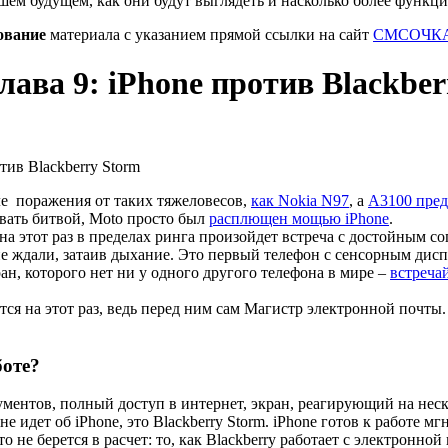
шем будущем, как они будут выглядеть и насколько более функц
ование
материала с указанием прямой ссылки на сайт
СМСОЧКА
лава 9: iPhone против Blackbe
ле поражения от таких тяжеловесов,
как Nokia N97
, а
A3100 пред
звать битвой, Moto просто был
расплющен мощью iPhone
.
а этот раз в пределах ринга произойдет встреча с достойным со
ие ждали, затаив дыхание. Это первый телефон с сенсорным ди
ан, которого нет ни у одного другого телефона в мире –
встреча
ся на этот раз, ведь перед ним сам Магистр электронной почты. 
боте?
ументов, полный доступ в интернет, экран, реагирующий на нес
е идет об iPhone, это Blackberry Storm. iPhone готов к работе мг
о не берется в расчет: то, как Blackberry работает с электронной