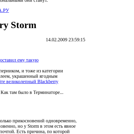
иональными они станут.
.РУ
rry Storm
14.02.2009 23:59:15
оставил ему такую
перником, и тоже из категории
сплеем, украшенный ягодным
йте великолепный Blackberry
Как там было в Терминаторе...
колько прикосновений одновременно,
новенно, но у Storm в этом есть явное
 почтой. Есть причина, по которой