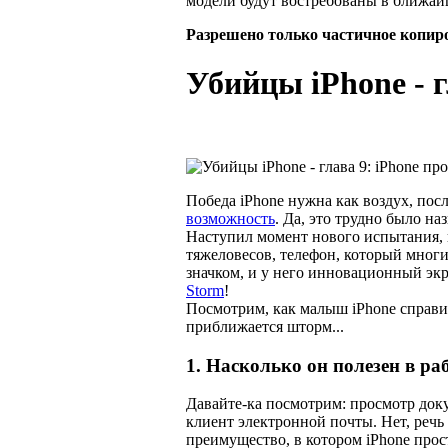
модели будут востребованы в ближай
Разрешено только частичное копир
Убийцы iPhone - г
Победа iPhone нужна как воздух, пос
возможность
. Да, это трудно было на
Наступил момент нового испытания, н
тяжеловесов, телефон, который мног
значком, и у него инновационный экр
Storm
!
Посмотрим, как малыш iPhone справит
приближается шторм...
1. Насколько он полезен в ра
Давайте-ка посмотрим: просмотр док
клиент электронной почты. Нет, речь н
преимущество, в котором iPhone прост