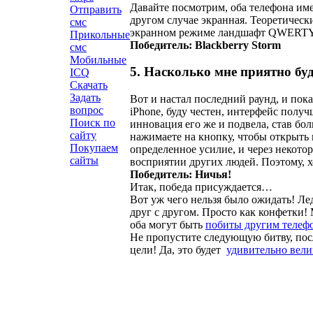
Давайте посмотрим, оба телефона име
Отправить
другом случае экранная. Теоретически,
смс
экранном режиме ландшафт QWERTY кл
Прикольные
Победитель: Blackberry Storm
смс
Мобильные
5. Насколько мне приятно буд
ICQ
Скачать
Задать
Вот и настал последний раунд, и пок
вопрос
iPhone, буду честен, интерфейс получ
Поиск по
инновация его же и подвела, став бо
сайту
нажимаете на кнопку, чтобы открыть 
Покупаем
определенное усилие, и через некотор
сайты
восприятии других людей. Поэтому, хо
Победитель: Ничья!
Итак, победа присуждается…
Вот уж чего нельзя было ожидать! Ле
друг с другом. Просто как конфетки! 
оба могут быть
побиты другим телеф
Не пропустите следующую битву, посл
цели! Да, это будет
удивительно вели