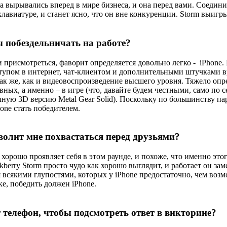
а вырывались вперед в мире бизнеса, и она перед вами. Соедин
лавиатуре, и станет ясно, что он вне конкуренции. Storm выигры
ы побездельничать на работе?
ли присмотреться, фаворит определяется довольно легко - iPhone.
оступом в интернет, чат-клиентом и дополнительными штучками
 же, как и видеовоспроизведение высшего уровня. Тяжело опред
равных, а именно – в игре (что, давайте будем честными, само по
лную 3D версию Metal Gear Solid). Поскольку по большинству п
one стать победителем.
зволит мне похвастаться перед друзьями?
хорошо проявляет себя в этом раунде, и похоже, что именно этог
kberry Storm просто чудо как хорошо выглядит, и работает он зам
 всякими глупостями, которых у iPhone предостаточно, чем во
ке, победить должен iPhone.
т телефон, чтобы подсмотреть ответ в викторине?