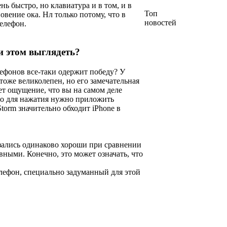
ь быстро, но клавиатура и в том, и в
Топ
новение ока. Нл только потому, что в
новостей
елефон.
и этом выглядеть?
лефонов все-таки одержит победу? У
тоже великолепен, но его замечательная
ет ощущение, что вы на самом деле
что для нажатия нужно приложить
torm значительно обходит iPhone в
азались одинаково хороши при сравнении
авными. Конечно, это может означать, что
елефон, специально задуманный для этой