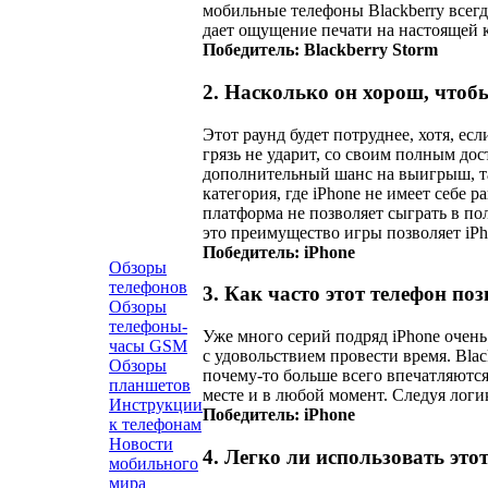
мобильные телефоны Blackberry всегд
дает ощущение печати на настоящей к
Победитель: Blackberry Storm
2. Насколько он хорош, чтоб
Этот раунд будет потруднее, хотя, ес
грязь не ударит, со своим полным д
дополнительный шанс на выигрыш, так
категория, где iPhone не имеет себе 
платформа не позволяет сыграть в по
это преимущество игры позволяет iPh
Победитель: iPhone
Обзоры
телефонов
3. Как часто этот телефон по
Обзоры
телефоны-
Уже много серий подряд iPhone очень 
часы GSM
с удовольствием провести время. Blac
Обзоры
почему-то больше всего впечатляются
планшетов
месте и в любой момент. Следуя логи
Инструкции
Победитель: iPhone
к телефонам
Новости
4. Легко ли использовать это
мобильного
мира