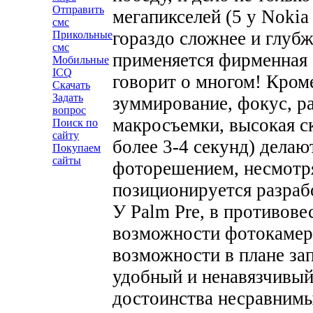
Отправить
мегапикселей (5 у Nokia 
смс
гораздо сложнее и глубж
Прикольные
смс
применяется фирменная о
Мобильные
ICQ
говорит о многом! Кроме
Скачать
Задать
зуммирование, фокус, р
вопрос
макросъемки, высокая с
Поиск по
сайту
более 3-4 секунд) дела
Покупаем
сайты
фоторешением, несмотря 
позиционируется разраб
У Palm Pre, в противове
возможности фотокамер
возможности в плане за
удобный и ненавязчивый
достоинства несравнимы