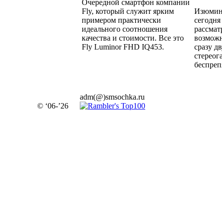
Очередной смартфон компании
Fly, который служит ярким
Изюминк
примером практически
сегодня
идеального соотношения
рассмат
качества и стоимости. Все это
возмож
Fly Luminor FHD IQ453.
сразу д
стереог
беспреп
adm(@)smsochka.ru
© ‘06-’26