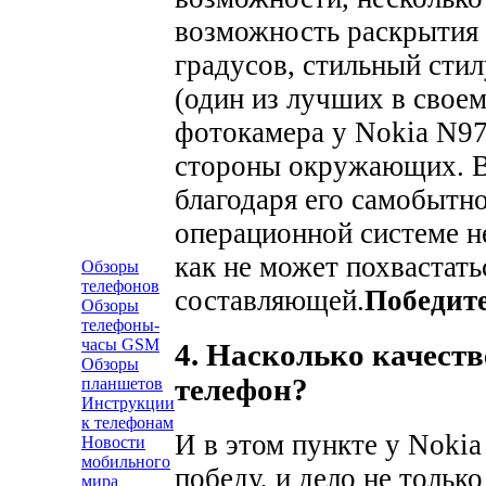
возможность раскрытия 
градусов, стильный стил
(один из лучших в свое
фотокамера у Nokia N97
стороны окружающих. В 
благодаря его самобытн
операционной системе н
как не может похвастат
Обзоры
телефонов
составляющей.
Победите
Обзоры
телефоны-
часы GSM
4. Насколько качест
Обзоры
телефон?
планшетов
Инструкции
к телефонам
И в этом пункте у Noki
Новости
мобильного
победу, и дело не тольк
мира