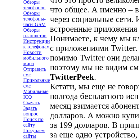
Обзоры
что общее. А именно – 
телефонов
Обзоры
через социальные сети. И
телефоны-
часы GSM
встроенные приложения T
Обзоры
планшетов
Понимаете, к чему мы к
Инструкции
с приложениями Twitter
к телефонам
Новости
помимо Twitter они дел
мобильного
мира
поэтому мы не видим см
Отправить
смс
TwitterPeek
.
Прикольные
Кстати, мы еще не говор
смс
Мобильные
полгода бесплатного исп
ICQ
Скачать
месяц взимается абонент
Задать
долларов. А можно купи
вопрос
Поиск по
за 199 долларов. В прин
сайту
Покупаем
за еще одно устройство,
сайты