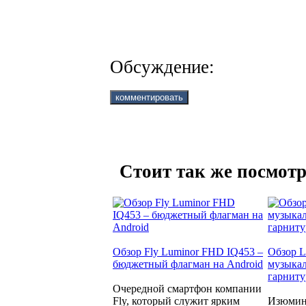
Обсуждение:
Стоит так же посмотр
Обзор Fly Luminor FHD IQ453 –
Обзор 
бюджетный флагман на Android
музыкал
гарнит
Очередной смартфон компании
Fly, который служит ярким
Изюминк