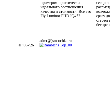
примером практически
сегодня
идеального соотношения
рассмат
качества и стоимости. Все это
возмож
Fly Luminor FHD IQ453.
сразу д
стереог
беспреп
adm(@)smsochka.ru
© ‘06-’26