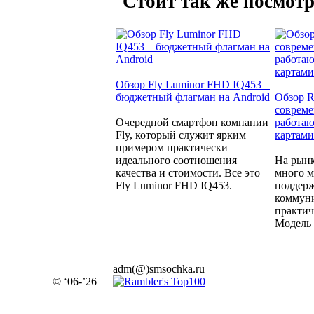
Стоит так же посмотр
Обзор Fly Luminor FHD IQ453 –
бюджетный флагман на Android
Обзор R
совреме
Очередной смартфон компании
работаю
Fly, который служит ярким
картами
примером практически
идеального соотношения
На рынк
качества и стоимости. Все это
много м
Fly Luminor FHD IQ453.
поддерж
коммуни
практич
Модель 
adm(@)smsochka.ru
© ‘06-’26