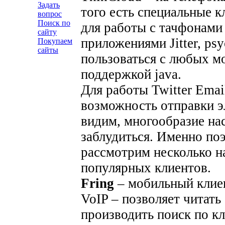
Задать
того есть специальные 
вопрос
Поиск по
для работы с тачфонами 
сайту
приложениями Jitter, ps
Покупаем
сайты
пользоваться с любых м
поддержкой java.
Для работы Twitter Emai
возможность отправки 
видим, многообразие нас
заблудиться. Именно по
рассмотрим несколько н
популярных клиентов.
Fring
– мобильный клиен
VoIP – позволяет читать
производить поиск по к