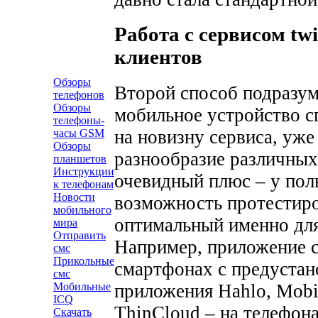
Работа с сервисом tw
клиентов
Обзоры
Второй способ подразум
телефонов
Обзоры
мобильное устройство с
телефоны-
на новизну сервиса, уже
часы GSM
Обзоры
разнообразие различных
планшетов
Инструкции
очевидный плюс – у поль
к телефонам
Новости
возможность протестиро
мобильного
оптимальный именно для
мира
Отправить
Например, приложение c
смс
Прикольные
смартфонах с предустан
смс
Мобильные
приложения Hahlo, Mobil
ICQ
ThinCloud – на телефона
Скачать