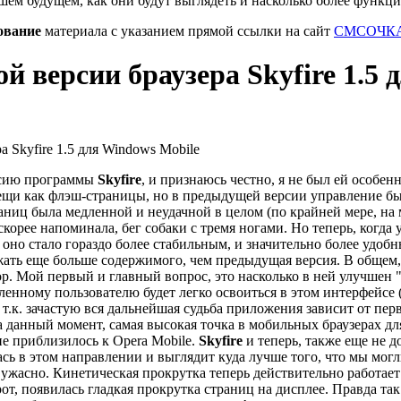
шем будущем, как они будут выглядеть и насколько более функц
ование
материала с указанием прямой ссылки на сайт
СМСОЧКА
й версии браузера Skyfire 1.5
рсию программы
Skyfire
, и признаюсь честно, я не был ей особен
ещи как флэш-страницы, но в предыдущей версии управление б
аниц была медленной и неудачной в целом (по крайней мере, на
скорее напоминала, бег собаки с тремя ногами.
Но теперь, когда 
оно стало гораздо более стабильным, и значительно более удобн
ать еще больше содержимого, чем предыдущая версия. В общем, 
ор. Мой первый и главный вопрос, это насколько в ней улучшен "
енному пользователю будет легко освоиться в этом интерфейсе (
т.к. зачастую вся дальнейшая судьба приложения зависит от пе
 данный момент, самая высокая точка в мобильных браузерах для
не приблизилось к Opera Mobile.
Skyfire
и теперь, также еще не д
ась в этом направлении и выглядит куда лучше того, что мы могл
 ужасно. Кинетическая прокрутка теперь действительно работает
от, появилась гладкая прокрутка страниц на дисплее. Правда та