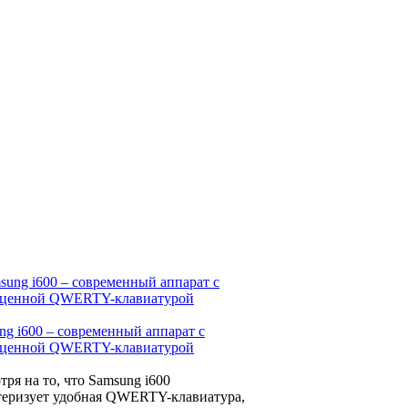
ng i600 – современный аппарат с
ценной QWERTY-клавиатурой
тря на то, что Samsung i600
теризует удобная QWERTY-клавиатура,