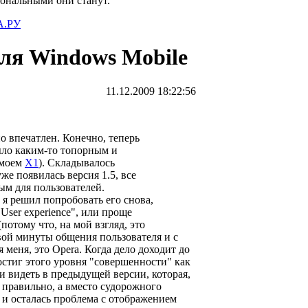
иональными они станут.
.РУ
 для Windows Mobile
11.12.2009 18:22:56
но впечатлен.
Конечно, теперь
ыло каким-то топорным и
 моем
X1
). Складывалось
уже появилась версия 1.5, все
ым для пользователей.
я решил попробовать его снова,
User experience", или проще
потому что, на мой взгляд, это
рвой минуты общения пользователя и с
 меня, это Opera. Когда дело доходит до
остиг этого уровня "совершенности" как
и видеть в предыдущей версии, которая,
 правильно, а вместо судорожного
к и осталась проблема с отображением