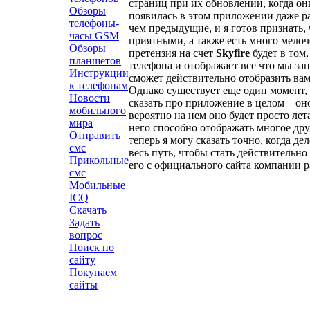
страниц при их обновлении, когда о
Обзоры
появилась в этом приложении даже ра
телефоны-
чем предыдущие, и я готов признать,
часы GSM
приятными, а также есть много мело
Обзоры
претензия на счет
Skyfire
будет в том
планшетов
телефона и отображает все что мы зап
Инструкции
сможет действительно отобразить вам
к телефонам
Однако существует еще один момент, 
Новости
сказать про приложение в целом – он
мобильного
вероятно на нем оно будет просто лет
мира
него способно отображать многое дру
Отправить
теперь я могу сказать точно, когда д
смс
весь путь, чтобы стать действитель
Прикольные
его с официального сайта компании р
смс
Мобильные
ICQ
Скачать
Задать
вопрос
Поиск по
сайту
Покупаем
сайты