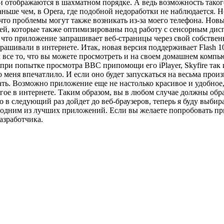
ни отображаются в шахматном порядке. А ведь возможность тако
ньше чем, в Opera, где подобной недоработки не наблюдается. Н
 что проблемы могут также возникать из-за моего телефона.
Новы
чей, которые также оптимизированы под работу с сенсорным дис
, что приложение запрашивает веб-страницы через свой собственн
рашивали в интернете. Итак, новая версия поддерживает Flash 10
 все то, что вы можете просмотреть и на своем домашнем компью
при попытке просмотра BBC припомощи его iPlayer, Skyfire так 
о меня впечатлило. И если оно будет запускаться на весьма про
ать. Возможно приложение еще не настолько красивое и удобное, 
гое в интернете. Таким образом, вы в любом случае должны обр
ело в следующий раз дойдет до веб-браузеров, теперь я буду выби
но одним из лучших приложений.
Если вы желаете попробовать п
азработчика.