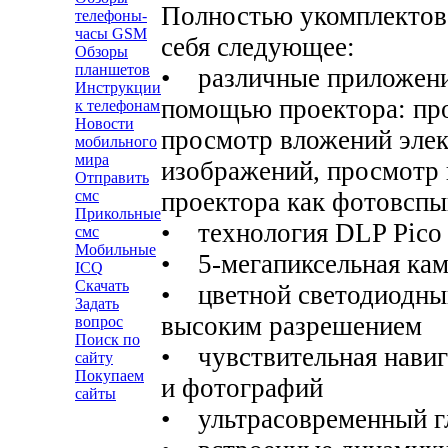
Полностью укомплектов
телефоны-
часы GSM
себя следующее:
Обзоры
планшетов
• различные приложени
Инструкции
помощью проектора: про
к телефонам
Новости
просмотр вложений эле
мобильного
мира
изображений, просмотр 
Отправить
проектора как фотовсп
смс
Прикольные
• технология DLP Pico
смс
Мобильные
• 5-мегапиксельная кам
ICQ
Скачать
• цветной светодиодны
Задать
высоким разрешением
вопрос
Поиск по
• чувствительная навиг
сайту
Покупаем
и фотографий
сайты
• ультрасовременный гл