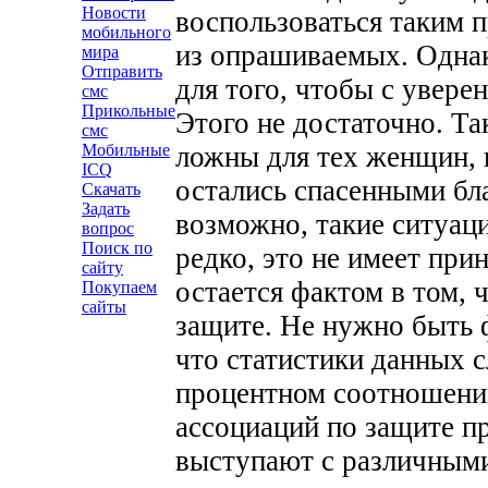
Новости
воспользоваться таким 
мобильного
из опрашиваемых. Однак
мира
Отправить
для того, чтобы с увере
смс
Прикольные
Этого не достаточно. Та
смс
ложны для тех женщин, 
Мобильные
ICQ
остались спасенными бл
Скачать
Задать
возможно, такие ситуац
вопрос
Поиск по
редко, это не имеет при
сайту
остается фактом в том, 
Покупаем
сайты
защите. Не нужно быть 
что статистики данных с
процентном соотношени
ассоциаций по защите п
выступают с различными