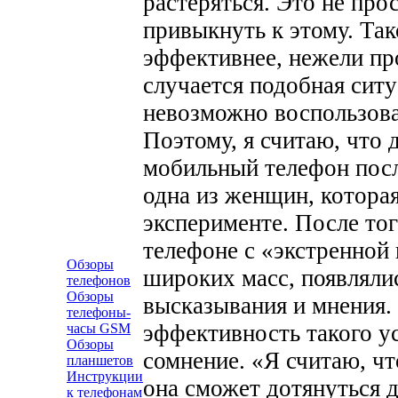
растеряться. Это не про
привыкнуть к этому. Та
эффективнее, нежели про
случается подобная ситу
невозможно воспользова
Поэтому, я считаю, что
мобильный телефон посл
одна из женщин, котора
эксперименте.
После тог
телефоне с «экстренной
Обзоры
широких масс, появляли
телефонов
Обзоры
высказывания и мнения.
телефоны-
эффективность такого у
часы GSM
Обзоры
сомнение. «Я считаю, чт
планшетов
Инструкции
она сможет дотянуться д
к телефонам