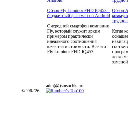
Обзор Fly Luminor FHD IQ453 –
Обзор A
бюджетный флагман на Android
коммуни
трудно 
Очередной смартфон компании
Fly, который служит ярким
Когда к
примером практически
оснащае
идеального соотношения
навига
качества и стоимости. Все это
соотве
Fly Luminor FHD IQ453.
програм
легко м
заменой.
adm(@)smsochka.ru
© ‘06-’26