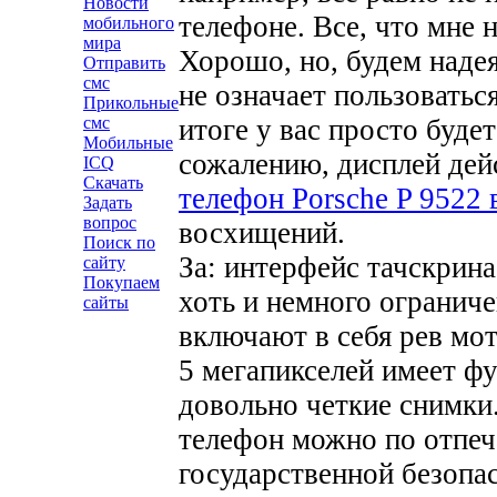
Новости
телефоне. Все, что мне н
мобильного
мира
Хорошо, но, будем надея
Отправить
смс
не означает пользоватьс
Прикольные
итоге у вас просто буде
смс
Мобильные
сожалению, дисплей дей
ICQ
Скачать
телефон Porsche P 9522
Задать
вопрос
восхищений.
Поиск по
За: интерфейс тачскрина
сайту
Покупаем
хоть и немного огранич
сайты
включают в себя рев мо
5 мегапикселей имеет ф
довольно четкие снимки
телефон можно по отпеч
государственной безопа