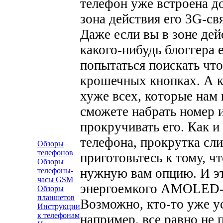
телефон уже встроена д
зона действия его 3G-св
Даже если вы в зоне дей
какого-нибудь блоггера
попытаться поискать что
крошечных кнопках. А к
хуже всех, которые нам 
сможете набрать номер и
прокручивать его. Как и
телефона, прокрутка сл
Обзоры
телефонов
приготовьтесь к тому, ч
Обзоры
нужную вам опцию. И эт
телефоны-
часы GSM
энергоемкого AMOLED-д
Обзоры
планшетов
Возможно, кто-то уже ус
Инструкции
к телефонам
например, все равно не