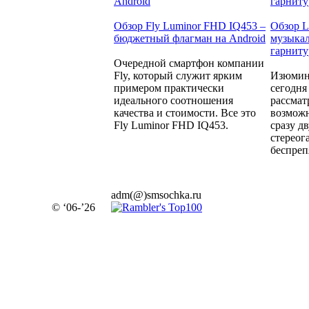
Обзор Fly Luminor FHD IQ453 –
Обзор 
бюджетный флагман на Android
музыкал
гарнит
Очередной смартфон компании
Fly, который служит ярким
Изюминк
примером практически
сегодня
идеального соотношения
рассмат
качества и стоимости. Все это
возмож
Fly Luminor FHD IQ453.
сразу д
стереог
беспреп
adm(@)smsochka.ru
© ‘06-’26