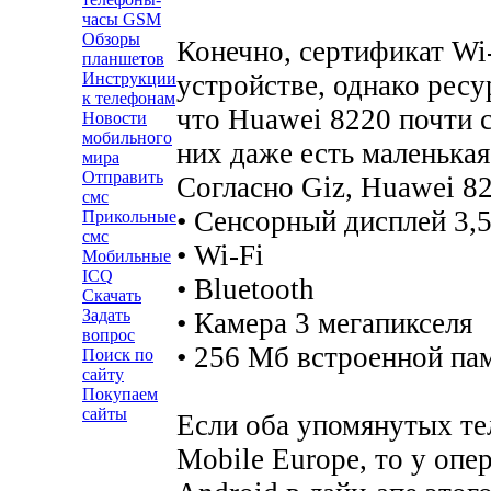
часы GSM
Обзоры
Конечно, сертификат Wi-
планшетов
устройстве, однако ресу
Инструкции
к телефонам
что Huawei 8220 почти 
Новости
мобильного
них даже есть маленька
мира
Отправить
Согласно Giz, Huawei 8
смс
• Сенсорный дисплей 3,
Прикольные
смс
• Wi-Fi
Мобильные
ICQ
• Bluetooth
Скачать
Задать
• Камера 3 мегапикселя
вопрос
• 256 Мб встроенной па
Поиск по
сайту
Покупаем
сайты
Если оба упомянутых те
Mobile Europe, то у опе