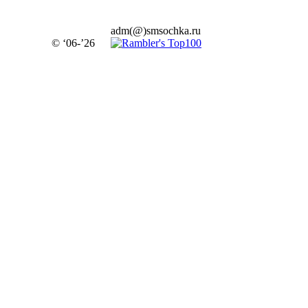
adm(@)smsochka.ru
© ‘06-’26