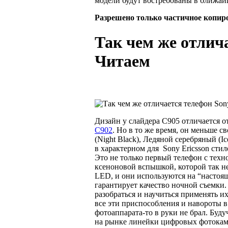
модели будут востребованы в ближай
Разрешено только частичное копир
Так чем же отлича
Читаем
Дизайн у слайдера C905 отличается о
C902
. Но в то же время, он меньше 
(Night Black), Ледяной серебряный (I
в характерном для Sony Ericsson сти
Это не только первый телефон с техн
ксеноновой вспышкой, которой так н
LED, и они используются на “настоящ
гарантирует качество ночной съемки.
разобраться и научиться применять их
все эти приспособления и навороты в
фотоаппарата-то в руки не брал. Буд
на рынке линейки цифровых фотокаме