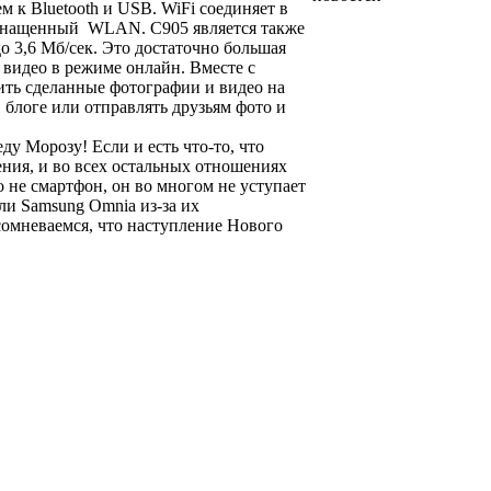
 к Bluetooth и USB. WiFi соединяет в
 оснащенный WLAN. C905 является также
 3,6 Mб/сек. Это достаточно большая
 видео в режиме онлайн. Вместе с
ить сделанные фотографии и видео на
 блоге или отправлять друзьям фото и
у Морозу! Если и есть что-то, что
ения, и во всех остальных отношениях
то не смартфон, он во многом не уступает
ли Samsung Omnia из-за их
 сомневаемся, что наступление Нового