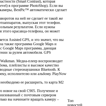
стности (Smart Contrast), которая
evel) в программе PhotoShop). Если вы
 камеры, BestPic™ автоматически сделает
аворотов на ней не сделает ее такой же
тоаппаратов, выпуская этот телефон.
овольным результатом. Если нужны
я этого красавца-телефона, он может
ся Assisted GPS, и это значит, что вы
на также программа Google Maps и
 с Google Maps программа, дающая
ении за рулем автомобиля. GPS
и Walkman. Медиа-плеер воспроизводит
бома, плейлисты и высокое качество
водные стереонаушники Bluetooth. К
реку, исполнителю или альбому. PlayNow
 необходимо ее расширить, то карта М2
то новое на свой C905. Получение и
ронизованный с почтовым сервером
лько вы начинаете вращать камеру –
Топ
новостей