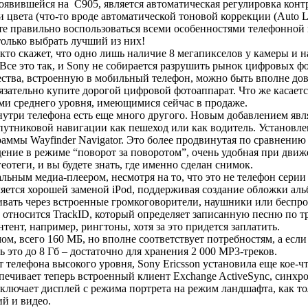
явившейся на C905, является автоматическая регулировка контра
и цвета (что-то вроде автоматической тоновой коррекции (Auto L
ете правильно воспользоваться всеми особенностями телефонной
только выбрать лучший из них!
 кто скажет, что одно лишь наличие 8 мегапикселов у камеры и н
Все это так, и Sony не собирается разрушить рынок цифровых фо
чества, встроенную в мобильный телефон, можно быть вполне д
язательно купите дорогой цифровой фотоаппарат. Что же касаетс
ми среднего уровня, имеющимися сейчас в продаже.
три телефона есть еще много другого. Новым добавлением являет
путниковой навигации как пешеход или как водитель. Установле
аммы Wayfinder Navigator. Это более продвинутая по сравнению
ение в режиме “поворот за поворотом”, очень удобная при движ
отеги, и вы будете знать, где именно сделан снимок.
ьным медиа-плеером, несмотря на то, что это не телефон сери
яется хорошей заменой iPod, поддерживая создание обложки аль
вать через встроенные громкоговорители, наушники или беспро
относится TrackID, который определяет записанную песню по т
тент, например, рингтоны, хотя за это придется заплатить.
ом, всего 160 МБ, но вполне соответствует потребностям, а если
ь это до 8 Гб – достаточно для хранения 2 000 MP3-треков.
телефона высокого уровня, Sony Ericsson установила еще кое-ч
печивает теперь встроенный клиент Exchange ActiveSync, синх
еключает дисплей с режима портрета на режим ландшафта, как то
й и видео.