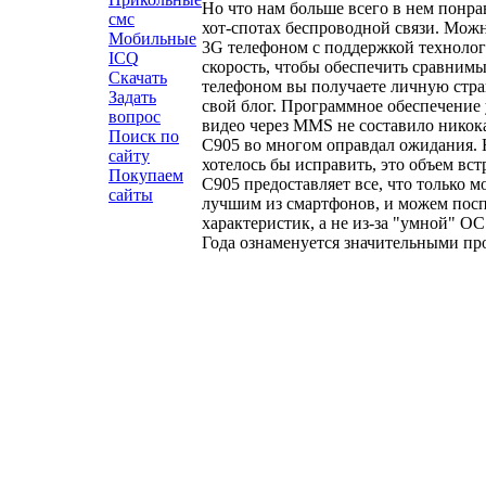
Но что нам больше всего в нем понра
смс
хот-спотах беспроводной связи. Мож
Мобильные
3G телефоном с поддержкой технолог
ICQ
скорость, чтобы обеспечить сравнимы
Скачать
телефоном вы получаете личную стран
Задать
свой блог. Программное обеспечение 
вопрос
видео через MMS не составило никока
Поиск по
C905 во многом оправдал ожидания. Н
сайту
хотелось бы исправить, это объем вс
Покупаем
C905 предоставляет все, что только м
сайты
лучшим из смартфонов, и можем посп
характеристик, а не из-за "умной" О
Года ознаменуется значительными пр