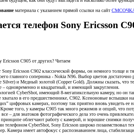
шем будущем, как они будут выглядеть и насколько более функц
ование
материала с указанием прямой ссылки на сайт
СМСОЧКА
ется телефон Sony Ericsson C9
т Sony Ericsson C902 классической формы, он немного толще и т
своего главного соперника - Nokia N96. Выбор цветов достаточно
ce Silver) и Медный золотой (Copper Gold). Должны сказать, что 
ле – одновременно и квадратный, и имеющий закругления.
ологией CyberShot, имеющий 8-мегапиксельную камеру, но он т
е хватало в его предшественнике, C902. Ксеноновые вспышки 
их” цифровых камерах, поэтому так приятно вновь увидеть ее на
 Кроме того, у камеры C905 так много режимов и опций, что пот
 все – для знатоков фотографического дела это очень привлекат
 принципе облегчают работу с камерой, и хорошие снимки получ
учи телефоном CyberShot, Sony Ericsson широко позаимствовал 
р. Камера имеет автофокус с распознаванием лица, стабилизац