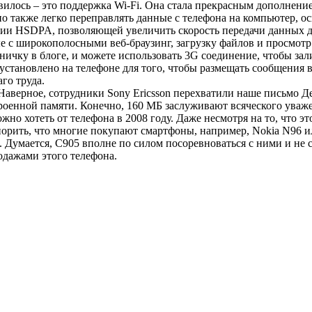
вилось – это поддержка Wi-Fi. Она стала прекрасным дополнением
но также легко переправлять данные с телефона на компьютер,
ии HSDPA, позволяющей увеличить скорость передачи данных до
е с широкополосными веб-браузинг, загрузку файлов и просмотр
ичку в блоге, и можете использовать 3G соединение, чтобы зал
установлено на телефоне для того, чтобы размещать сообщения в
го труда.
аверное, сотрудники Sony Ericsson перехватили наше письмо Дед
троенной памяти. Конечно, 160 MБ заслуживают всяческого уваж
ожно хотеть от телефона в 2008 году. Даже несмотря на то, что э
орить, что многие покупают смартфоны, например, Nokia N96 и
С. Думается, C905 вполне по силом посоревноваться с ними и не
одажами этого телефона.