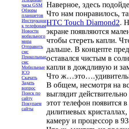
Наверное, здесь подойде
часы GSM
Обзоры
Что нам понравилось, т
планшетов
HTC Touch Diamond2
. 
Инструкции
к телефонам
экране появляются мале
Новости
мобильного
чтобы стереть капли. Чт
мира
Отправить
дальше. В концепте пред
смс
оставался чистым в солн
Прикольные
смс
капли в дождливую и зам
Мобильные
ICQ
Что ж…это….удивитель
Скачать
Задать
В общем, несмотря на вс
вопрос
выглядит действительно
Поиск по
сайту
этот телефон появится в
Покупаем
сайты
дилитиевых кристаллах,
камеру и процессор в 93