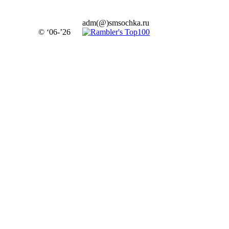
adm(@)smsochka.ru
© ‘06-’26