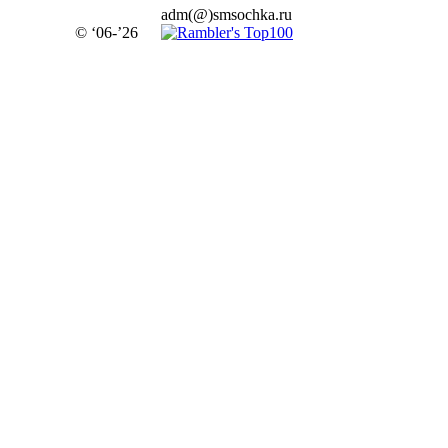
adm(@)smsochka.ru
© ‘06-’26