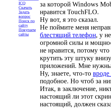
за которой Windows Mob
ICQ
Скачать
нравится TouchFLO.
Задать
вопрос
Ну вот, я это сказал.
Поиск по
сайту
Не поймите меня неправ
Покупаем
блестящий телефон
, у н
сайты
огромной силы и мощно
не нравится, потому что
крутить эту штуку внизу
приложений. Мне нужны 
Ну, знаете, что-то
вроде
подобное. Но чтоб за н
Итак, в заключение, никт
настоящий ли этот скрин
настоящий, должен сказа