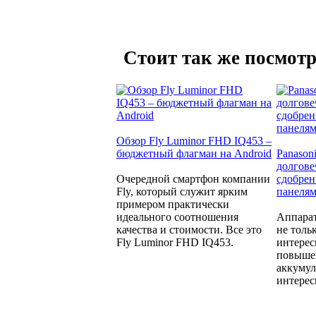
Стоит так же посмотр
Обзор Fly Luminor FHD IQ453 –
бюджетный флагман на Android
Panason
долгове
Очередной смартфон компании
сдобре
Fly, который служит ярким
панеля
примером практически
идеального соотношения
Аппара
качества и стоимости. Все это
не толь
Fly Luminor FHD IQ453.
интерес
повыше
аккумул
интерес