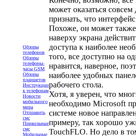
может оказаться совсем 
признать, что интерфей
Похоже, он может также
наверху экрана действи
доступа к наиболее нео
Обзоры
телефонов
того, все доступно на о
Обзоры
телефоны-
нравится, наверное, поэ
часы GSM
наиболее удобных панеле
Обзоры
планшетов
рабочего стола.
Инструкции
к телефонам
Хотя, я уверен, что мног
Новости
необходимо Microsoft п
мобильного
мира
системе новое направлен
Отправить
смс
примеру, так хорошо уж
Прикольные
смс
TouchFLO. Но дело в том
Мобильные