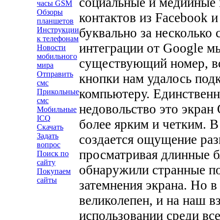
социальные и медийные
часы GSM
Обзоры
контактов из Facebook 
планшетов
буквально за несколько 
Инструкции
к телефонам
интеграции от Google м
Новости
мобильного
существующий номер, в
мира
Отправить
кнопки нам удалось под
смс
компьютеру.
Единственн
Прикольные
смс
недовольство это экран
Мобильные
ICQ
более ярким и четким. В
Скачать
Задать
создается ощущение раз
вопрос
просматривая длинные б
Поиск по
сайту
обнаружили странные п
Покупаем
сайты
затемнения экрана.
Но в
великолепен, и на наш в
использовании среди вс