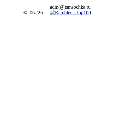
adm(@)smsochka.ru
© ‘06-’26