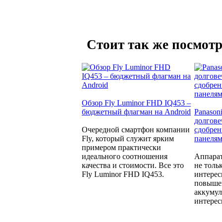
Стоит так же посмотр
Обзор Fly Luminor FHD IQ453 –
бюджетный флагман на Android
Panason
долгове
Очередной смартфон компании
сдобре
Fly, который служит ярким
панеля
примером практически
идеального соотношения
Аппара
качества и стоимости. Все это
не толь
Fly Luminor FHD IQ453.
интерес
повыше
аккумул
интерес