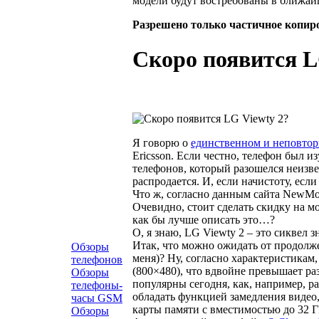
модели будут востребованы в ближай
Разрешено только частичное копир
Скоро появится L
Я говорю о
единственном и неповто
Ericsson. Если честно, телефон был 
телефонов, который разошелся неизве
распродается. И, если начистоту, есл
Что ж, согласно данным сайта NewMob
Очевидно, стоит сделать скидку на м
как бы лучше описать это…?
О, я знаю, LG Viewty 2 – это сиквел 
Итак, что можно ожидать от продолже
Обзоры
меня)? Ну, согласно характеристика
телефонов
(800×480), что вдвойне превышает ра
Обзоры
популярны сегодня, как, например, р
телефоны-
обладать функцией замедления видео,
часы GSM
карты памяти с вместимостью до 32 Г
Обзоры