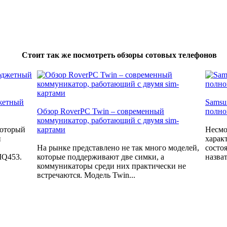
Стоит так же посмотреть обзоры сотовых телефонов
джетный
Samsu
Обзор RoverPC Twin – современный
полно
коммуникатор, работающий с двумя sim-
который
картами
Несмо
и
харак
На рынке представлено не так много моделей,
состо
IQ453.
которые поддерживают две симки, а
назват
коммуникаторы среди них практически не
встречаются. Модель Twin...