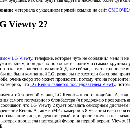
шем будущем, как они будут выглядеть и насколько более функц
ование
материала с указанием прямой ссылки на сайт
СМСОЧКА
G Viewty 2?
римом LG Viewty
, телефоне, которые чуть не соблазнил меня и не
изумительным, и он до сих пор остается одним из самых крупных
стно каким количеством копий. Даже сейчас, спустя год после в
и бы вы были компанией LG, разве вы не захотели бы снова прои
ile, очень скоро это может произойти, потому что на горизонте
ою теорию, что
LG Renoir является последователем Viewty
, потом
знаменитой торговой марки, LG Renoir – просто подобие. А, ладн
ния самого популярного блокбастера (я продолжаю проводить а
м, сообщают, что LG Viewty 2 будет обладать сенсорным диспле
зрешение Renoir. А также 5MP с камерой в 8 мегапикселей со в
аспознавание лица, выделение улыбки и прочие ничего не значащ
 которая произвела настоящий фурор на первой версии Viewty. Н
Б.