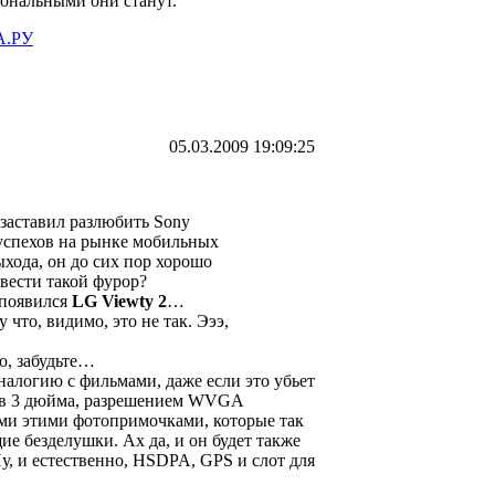
иональными они станут.
.РУ
05.03.2009 19:09:25
 заставил разлюбить Sony
 успехов на рынке мобильных
ыхода, он до сих пор хорошо
звести такой фурор?
 появился
LG Viewty 2
…
у что, видимо, это не так. Эээ,
о, забудьте…
налогию с фильмами, даже если это убьет
ем в 3 дюйма, разрешением WVGA
семи этими фотопримочками, которые так
ие безделушки. Ах да, и он будет также
у, и естественно, HSDPA, GPS и слот для