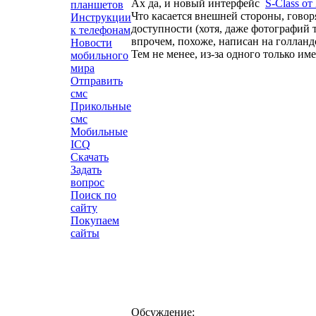
Ах да, и новый интерфейс
S-Class от
планшетов
Что касается внешней стороны, говор
Инструкции
доступности (хотя, даже фотографий т
к телефонам
впрочем, похоже, написан на голланд
Новости
Тем не менее, из-за одного только и
мобильного
мира
Отправить
смс
Прикольные
смс
Мобильные
ICQ
Скачать
Задать
вопрос
Поиск по
сайту
Покупаем
сайты
Обсуждение: