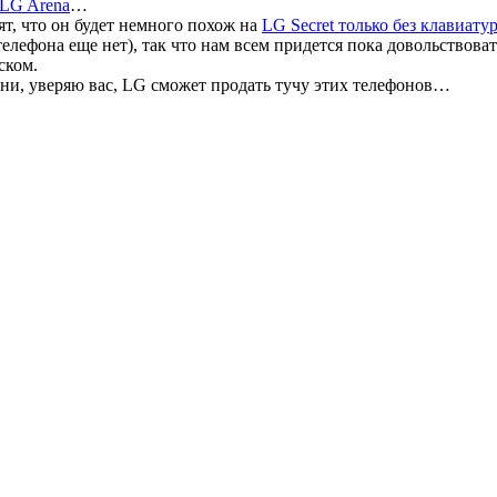
 LG Arena
…
ят, что он будет немного похож на
LG Secret только без клавиату
елефона еще нет), так что нам всем придется пока довольствова
ском.
мени, уверяю вас, LG сможет продать тучу этих телефонов…