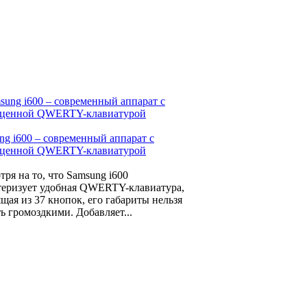
ng i600 – современный аппарат с
ценной QWERTY-клавиатурой
тря на то, что Samsung i600
теризует удобная QWERTY-клавиатура,
ящая из 37 кнопок, его габариты нельзя
ь громоздкими. Добавляет...