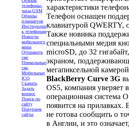
Обзоры
характеристики телефона
телефоны-
часы GSM
Телефон оснащен подде
Обзоры
планшетов
клавиатурой QWERTY, о
Инструкции
к телефонам
Также новинка поддержив
Новости
специальными медия кно
мобильного
мира
microSD, до 32 гигабайт
Отправить
смс
экраном, поддерживающи
Прикольные
мегапиксельной камерой
смс
Мобильные
BlackBerry Curve 3G
вы
ICQ
Скачать
OS5, компания уверяет в
Задать
вопрос
операционная система O
Поиск по
появится на прилавках.
сайту
Покупаем
не готова сообщить о то
сайты
в Англии, и это означает