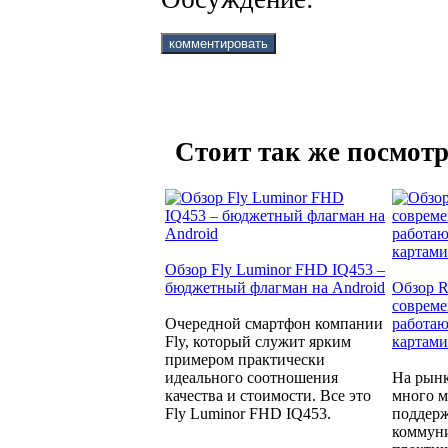
Стоит так же посмотр
Обзор Fly Luminor FHD IQ453 –
бюджетный флагман на Android
Обзор R
совреме
Очередной смартфон компании
работаю
Fly, который служит ярким
картами
примером практически
идеального соотношения
На рынк
качества и стоимости. Все это
много м
Fly Luminor FHD IQ453.
поддерж
коммуни