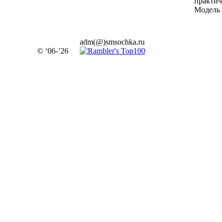
практич
Модель 
adm(@)smsochka.ru
© ‘06-’26