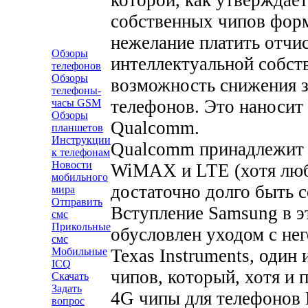
собственных чипов фор
нежелание платить отчи
Обзоры
интеллектуальной собст
телефонов
Обзоры
возможность снижения з
телефоны-
телефонов. Это наносит
часы GSM
Обзоры
Qualcomm.
планшетов
Инструкции
Qualcomm принадлежит 
к телефонам
Новости
WiMAX и LTE (хотя люб
мобильного
достаточно долго быть 
мира
Отправить
Вступление Samsung в э
смс
Прикольные
обусловлен уходом с не
смс
Texas Instruments, один
Мобильные
ICQ
чипов, который, хотя и 
Скачать
Задать
4G чипы для телефонов M
вопрос