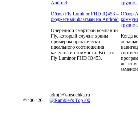
Обзор Fly Luminor FHD IQ453 –
Обзор A
бюджетный флагман на Android
коммуни
трудно 
Очередной смартфон компании
Fly, который служит ярким
Когда к
примером практически
оснащае
идеального соотношения
навига
качества и стоимости. Все это
соотве
Fly Luminor FHD IQ453.
програм
легко м
заменой.
adm(@)smsochka.ru
© ‘06-’26