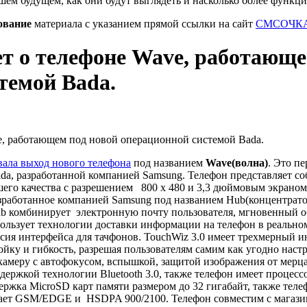
шем будущем, как они будут выглядеть и насколько более функц
ование
материала с указанием прямой ссылки на сайт
СМСОЧКА
т о телефоне Wave, работающе
темой Bada.
ала выход нового телефона
под названием
Wave(волна)
. Это п
ada, разработанной компанией Samsung. Телефон представляет с
го качества с разрешением 800 x 480 и 3,3 дюймовым экраном.
зработанное компанией Samsung под названием Hub(концентрато
 комбинирует электронную почту пользователя, мгновенный 
пользует технологии доставки информации на телефон в реально
ерсия интерфейса для тачфонов. TouchWiz 3.0 имеет трехмерный и
ку и гибкость, разрешая пользователям самим как угодно наст
амеру с автофокусом, вспышкой, защитой изображения от мерц
ддержкой технологии Bluetooth 3.0, также телефон имеет процесс
ержка MicroSD карт памяти размером до 32 гигабайт, также теле
ет GSM/EDGE и HSDPA 900/2100. Телефон совместим с магази