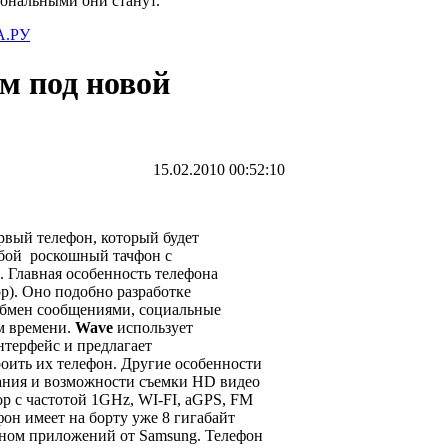
иональными они станут.
.РУ
м под новой
15.02.2010 00:52:10
ервый телефон, который будет
обой роскошный тачфон с
 Главная особенность телефона
р). Оно подобно разработке
обмен сообщениями, социальные
м времени.
Wave
использует
нтерфейс и предлагает
роить их телефон. Другие особенности
ания и возможности съемки HD видео
ор с частотой 1GHz, WI-FI, aGPS, FM
фон имеет на борту уже 8 гигабайт
ном приложений от Samsung. Телефон