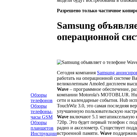
модели будут востребованы в ближай
Разрешено только частичное копир
Samsung объявляе
операционной сис
Сегодня компания
Samsung анонсиров
работать на операционной системе B
великолепным Amoled дисплеем высше
Wave
– программное обеспечение, ра
компании Motorola's MOTOBLUR. Hub
Обзоры
сети и календарные события. Hub ис
телефонов
TouchWiz 3.0, это самая последняя в
Обзоры
улучшенную пользовательскую настрой
телефоны-
Wave
включают 5.1 мегапиксельную к
часы GSM
720p. Это будет первый телефон с по
Обзоры
радио и акселометр. Существует подд
планшетов
встроенной памяти.
Wave
поддержива
Инструкции