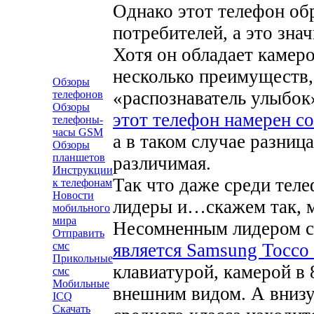
Однако этот телефон об
потребителей, а это знач
Хотя он обладает камерой
несколько преимуществ, 
Обзоры
«распознаватель улыбок»
телефонов
Обзоры
этот телефон намерен с
телефоны-
часы GSM
а в таком случае разниц
Обзоры
планшетов
различимая.
Инструкции
Так что даже среди теле
к телефонам
Новости
лидеры и…скажем так, м
мобильного
мира
Несомненным лидером 
Отправить
является Samsung Tocco 
смс
Прикольные
клавиатурой, камерой в
смс
Мобильные
внешним видом. А внизу
ICQ
Скачать