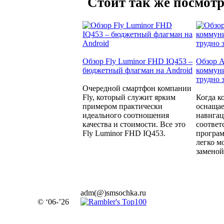
Стоит так же посмотр
Обзор Fly Luminor FHD IQ453 –
Обзор A
бюджетный флагман на Android
коммуни
трудно 
Очередной смартфон компании
Fly, который служит ярким
Когда к
примером практически
оснащае
идеального соотношения
навига
качества и стоимости. Все это
соотве
Fly Luminor FHD IQ453.
програм
легко м
заменой.
adm(@)smsochka.ru
© ‘06-’26