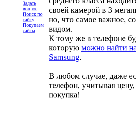
среднего класса находит
Задать
своей камерой в 3 мегап
вопрос
Поиск по
но, что самое важное, 
сайту
Покупаем
видом.
сайты
К тому же в телефоне бу
которую
можно найти на
Samsung
.
В любом случае, даже е
телефон, учитывая цену,
покупка!