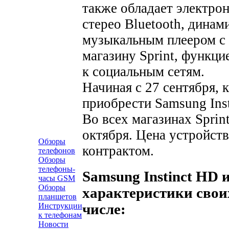
также обладает электрон
стерео Bluetooth, динам
музыкальным плеером с
магазину Sprint, функци
к социальным сетям.
Начиная с 27 сентября, 
приобрести Samsung Inst
Во всех магазинах Sprin
октября. Цена устройств
Обзоры
контрактом.
телефонов
Обзоры
телефоны-
Samsung Instinct HD 
часы GSM
Обзоры
характеристики свои
планшетов
числе:
Инструкции
к телефонам
Новости