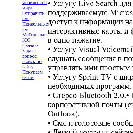
• Услугу Live Search для
мобильного
мира
поддерживаемую Microso
Отправить
смс
доступ к информации на
Прикольные
интерактивные карты и 
смс
Мобильные
в одно нажатие.
ICQ
Скачать
• Услугу Visual Voicema
Задать
вопрос
слушать сообщения в по
Поиск по
управлять ими простым 
сайту
Покупаем
• Услугу Sprint TV с ш
сайты
необходимых программ.
• Стерео Bluetooth 2.0.
•
корпоративной почты (с
Outlook).
• Смс и голосовые сооб
• Легкий доступ к сайта