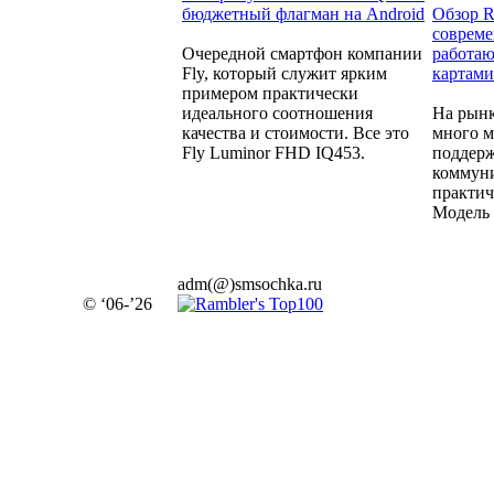
бюджетный флагман на Android
Обзор R
совреме
Очередной смартфон компании
работаю
Fly, который служит ярким
картами
примером практически
идеального соотношения
На рынк
качества и стоимости. Все это
много м
Fly Luminor FHD IQ453.
поддерж
коммуни
практич
Модель 
adm(@)smsochka.ru
© ‘06-’26