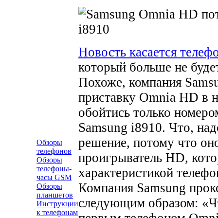
Новость касается теле
который больше не буде
Похоже, компания Sams
приставку Omnia HD в н
обойтись только номером
Samsung i8910. Что, над
решение, потому что оно
Обзоры
телефонов
проигрыватель HD, кот
Обзоры
телефоны-
характеристикой телефо
часы GSM
Компания Samsung прок
Обзоры
планшетов
следующим образом: «Ч
Инструкции
к телефонам
первым телефоном Omnia