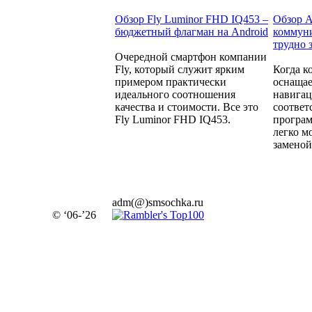
Обзор Fly Luminor FHD IQ453 –
Обзор A
бюджетный флагман на Android
коммуни
трудно 
Очередной смартфон компании
Fly, который служит ярким
Когда к
примером практически
оснащае
идеального соотношения
навига
качества и стоимости. Все это
соотве
Fly Luminor FHD IQ453.
програм
легко м
заменой.
adm(@)smsochka.ru
© ‘06-’26