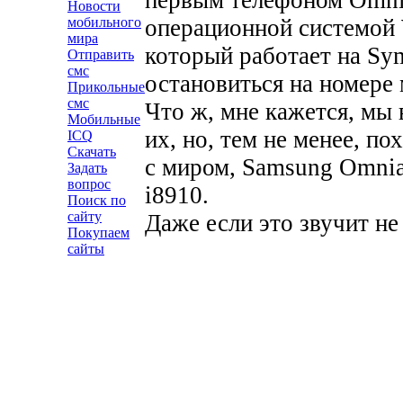
Новости
операционной системой
мобильного
мира
который работает на Sy
Отправить
смс
остановиться на номере
Прикольные
смс
Что ж, мне кажется, мы 
Мобильные
их, но, тем не менее, п
ICQ
Скачать
с миром, Samsung Omnia
Задать
вопрос
i8910.
Поиск по
сайту
Даже если это звучит не
Покупаем
сайты