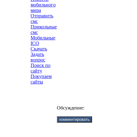
мобильного
мира
Отправить
смс
Прикольные
смс
Мобильные
ICQ
Скачать
Задать
вопрос
Поиск по
сайту
Покупаем
сайты
Обсуждение: