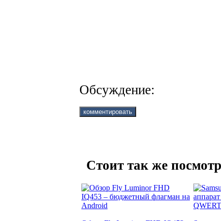
Обсуждение:
Стоит так же посмотр