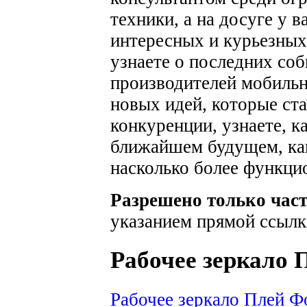
техники, а на досуге у 
интересных и курьезных
узнаете о последних соб
производителей мобильн
новых идей, которые ста
конкуренции, узнаете, к
ближайшем будущем, как
насколько более функци
Разрешено только час
указанием прямой ссылк
Рабочее зеркало 
Рабочее зеркало Плей Ф