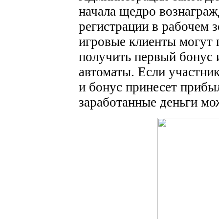
начала щедро вознаграж
регистрации в рабочем 
игровые клиенты могут 
получить первый бонус и
автоматы. Если участни
и бонус принесет прибы
заработанные деньги мо