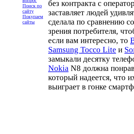
вопрос
без контракта с операто
Поиск по
заставляет людей удивля
сайту
Покупаем
сделала по сравнению с
сайты
зрения потребителя, чт
если вам интересно, то
B
Samsung Tocco Lite
и
So
замыкали десятку телеф
Nokia
N8 должна понрав
который надеется, что 
выиграет в гонке смартф