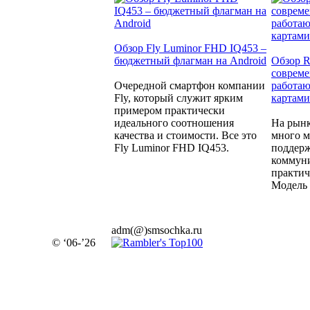
Обзор Fly Luminor FHD IQ453 –
бюджетный флагман на Android
Обзор R
совреме
Очередной смартфон компании
работаю
Fly, который служит ярким
картами
примером практически
идеального соотношения
На рынк
качества и стоимости. Все это
много м
Fly Luminor FHD IQ453.
поддерж
коммуни
практич
Модель 
adm(@)smsochka.ru
© ‘06-’26