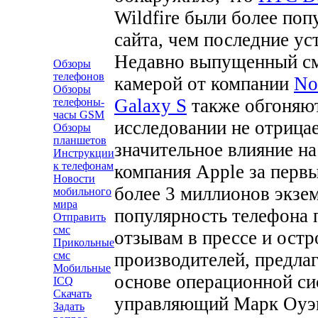
Wildfire были более по
сайта, чем последние у
Недавно выпущенный см
Обзоры
телефонов
камерой от компании
No
Обзоры
Galaxy S
также обгоняют
телефоны-
часы GSM
исследовании не отрицае
Обзоры
планшетов
значительное влияние н
Инструкции
к телефонам
компания Apple за перв
Новости
более 3 миллионов экзе
мобильного
мира
популярность телефона 
Отправить
смс
отзывам в прессе и ост
Прикольные
производителей, предла
смс
Мобильные
основе операционной си
ICQ
Скачать
управляющий Марк Оуэн, 
Задать