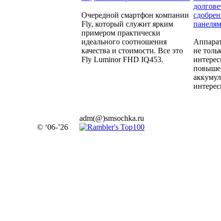
долгове
Очередной смартфон компании
сдобре
Fly, который служит ярким
панеля
примером практически
идеального соотношения
Аппара
качества и стоимости. Все это
не толь
Fly Luminor FHD IQ453.
интерес
повыше
аккумул
интерес
adm(@)smsochka.ru
© ‘06-’26