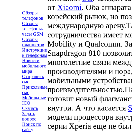
от
Xiaomi
. Оба аппарат
Обзоры
корейский рынок, но по
телефонов
Обзоры
международную арену.
Т
телефоны-
сотрудничества имеет м
часы GSM
Обзоры
Mobility и Qualcomm. З
планшетов
Инструкции
Snapdragon 810 позволи
к телефонам
многолетние связи меж
Новости
мобильного
производителями и пора
мира
Отправить
мобильными устройства
смс
Прикольные
производительностью.
П
смс
готовит новый флагманс
Мобильные
ICQ
внутри. А что касается
S
Скачать
Задать
модели процессора внут
вопрос
серии Xperia еще не бы
Поиск по
сайту