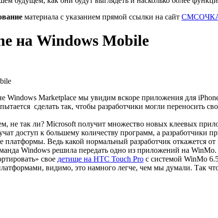
шем будущем, как они будут выглядеть и насколько более функц
ование
материала с указанием прямой ссылки на сайт
СМСОЧКА
e на Windows Mobile
не Windows Marketplace мы увидим вскоре приложения для iPhone
 пытается сделать так, чтобы разработчики могли переносить св
м, не так ли? Microsoft получит множество новых клеевых прил
чат доступ к большему количеству программ, а разработчики п
е платформы. Ведь какой нормальный разработчик откажется от 
оманда Windows решила передать одно из приложений на WinMo. 
ортировать» свое
детище на HTC Touch Pro
с системой WinMo 6.5
платформами, видимо, это намного легче, чем мы думали. Так что