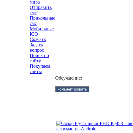
мира
Отправить
смс
Прикольные
смс
Мобильные
ICQ
Скачать
Задать
вопрос
Поиск по
сайту
Покупаем
сайты
Обсуждение: