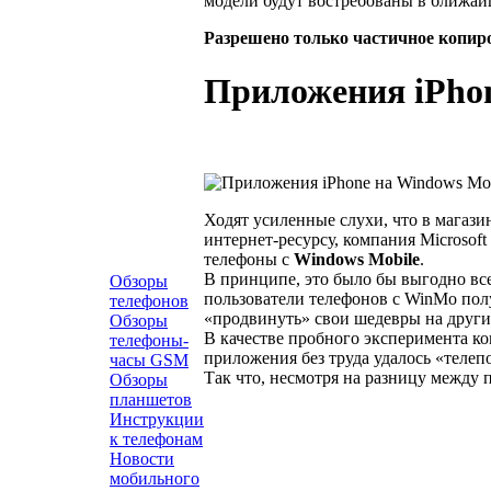
модели будут востребованы в ближай
Разрешено только частичное копир
Приложения iPhon
Ходят усиленные слухи, что в магази
интернет-ресурсу, компания Microsoft
телефоны с
Windows Mobile
.
В принципе, это было бы выгодно все
Обзоры
пользователи телефонов с WinMo полу
телефонов
«продвинуть» свои шедевры на други
Обзоры
В качестве пробного эксперимента к
телефоны-
приложения без труда удалось «телеп
часы GSM
Так что, несмотря на разницу между 
Обзоры
планшетов
Инструкции
к телефонам
Новости
мобильного