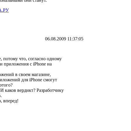
иональными они станут.
.РУ
06.08.2009 11:37:05
, потому что, согласно одному
ои приложения с iPhone на
ожений в своем магазине,
риложений для iPhone смогут
этого?
И каков вердикт? Разработчику
.
, вперед!