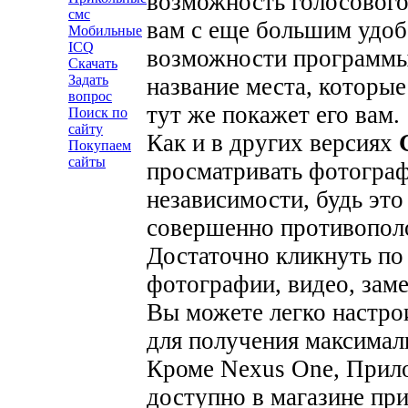
возможность голосового
смс
вам с еще большим удоб
Мобильные
ICQ
возможности программы
Скачать
Задать
название места, которые
вопрос
тут же покажет его вам.
Поиск по
сайту
Как и в других версиях
Покупаем
сайты
просматривать фотогра
независимости, будь это
совершенно противополо
Достаточно кликнуть по 
фотографии, видео, зам
Вы можете легко настр
для получения максимал
Кроме Nexus One, При
доступно в магазине пр