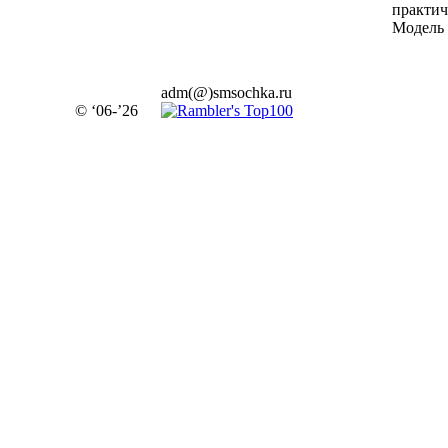
практич
Модель 
adm(@)smsochka.ru
© ‘06-’26