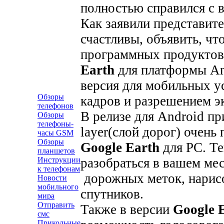
полностью справился с в
Как заявили представит
счастливы, объявить, чт
программных продуктов 
Earth
для платформы An
версия для мобильных у
Обзоры
кадров и разрешением эк
телефонов
В релизе для Android п
Обзоры
телефоны-
layer(слой дорог) очень
часы GSM
Обзоры
Google Earth
для PC. Т
планшетов
разобраться в вашем м
Инструкции
к телефонам
дорожных меток, нарис
Новости
мобильного
спутников.
мира
Отправить
Также в версии
Google 
смс
Прикольные