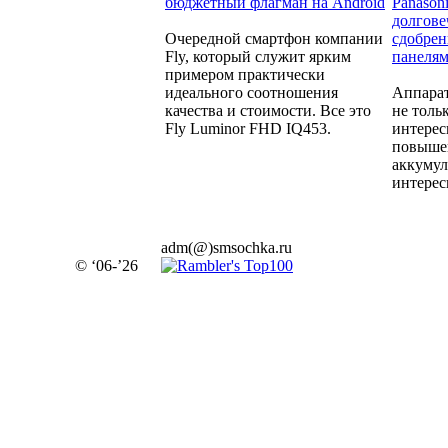
бюджетный флагман на Android
Panason
долгове
Очередной смартфон компании
сдобре
Fly, который служит ярким
панеля
примером практически
идеального соотношения
Аппара
качества и стоимости. Все это
не толь
Fly Luminor FHD IQ453.
интерес
повыше
аккумул
интерес
adm(@)smsochka.ru
© ‘06-’26