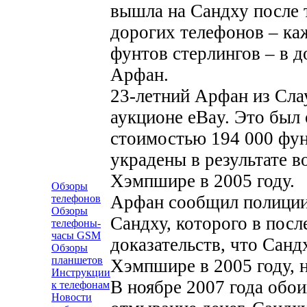
вышла на Сандху после 
дорогих телефонов – ка
фунтов стерлингов – в 
Арфан.
23-летний Арфан из Слау
аукционе eBay. Это был 
стоимостью 194 000 фун
украдены в результате 
Хэмпшире в 2005 году.
Обзоры
Арфан сообщил полиции,
телефонов
Обзоры
Сандху, которого в посл
телефоны-
часы GSM
доказательств, что Санд
Обзоры
планшетов
Хэмпшире в 2005 году, н
Инструкции
В ноябре 2007 года обо
к телефонам
Новости