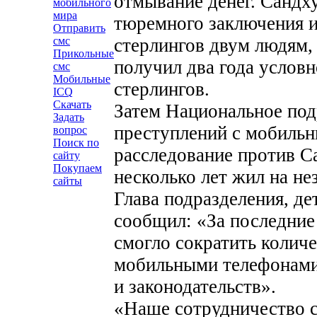
отмывание денег. Сандх
мобильного
мира
тюремного заключения и
Отправить
стерлингов двум людям
смс
Прикольные
получил два года условн
смс
Мобильные
стерлингов.
ICQ
Скачать
Затем Национальное под
Задать
преступлений с мобиль
вопрос
Поиск по
расследование против С
сайту
Покупаем
несколько лет жил на не
сайты
Глава подразделения, д
сообщил: «За последние
смогло сократить количе
мобильными телефонами
и законодательств».
«Наше сотрудничество 