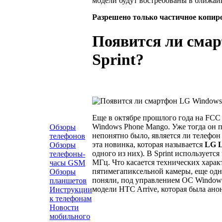
модели будут востребованы в ближай
Разрешено только частичное копир
Появится ли смар
Sprint?
Еще в октябре прошлого года на FC
Windows Phone Mango. Уже тогда он 
Обзоры
непонятно было, является ли телеф
телефонов
эта новинка, которая называется
LG 
Обзоры
одного из них). В Sprint используетс
телефоны-
МГц.
Что касается технических хара
часы GSM
пятимегапиксельной камеры, еще одна
Обзоры
поняли, под управлением ОС Windows
планшетов
модели HTC Arrive, которая была анон
Инструкции
к телефонам
Новости
мобильного