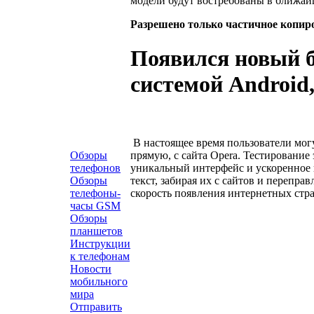
модели будут востребованы в ближай
Разрешено только частичное копир
Появился новый б
системой Android,
В настоящее время пользователи могут
прямую, с сайта Opera. Тестирование
Обзоры
уникальный интерфейс и ускоренное 
телефонов
текст, забирая их с сайтов и перепр
Обзоры
скорость появления интернетных стра
телефоны-
часы GSM
Обзоры
планшетов
Инструкции
к телефонам
Новости
мобильного
мира
Отправить