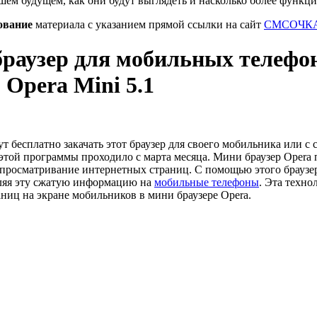
шем будущем, как они будут выглядеть и насколько более функц
ование
материала с указанием прямой ссылки на сайт
СМСОЧКА
раузер для мобильных телефон
 Opera Mini 5.1
 бесплатно закачать этот браузер для своего мобильника или с с
 этой программы проходило с марта месяца. Мини браузер Opera 
просматривание интернетных страниц. С помощью этого браузе
авляя эту сжатую информацию на
мобильные телефоны
. Эта техно
ниц на экране мобильников в мини браузере Opera.