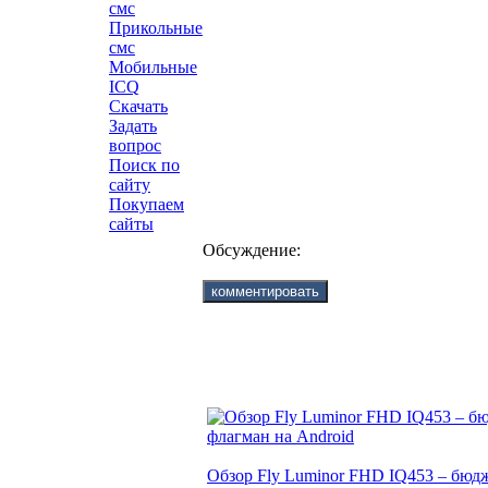
смс
Прикольные
смс
Мобильные
ICQ
Скачать
Задать
вопрос
Поиск по
сайту
Покупаем
сайты
Обсуждение:
Обзор Fly Luminor FHD IQ453 – бю