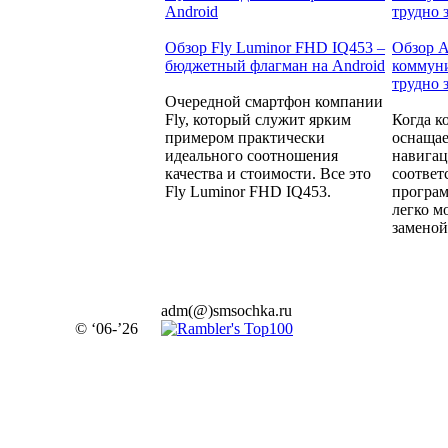
Обзор Fly Luminor FHD IQ453 –
Обзор A
бюджетный флагман на Android
коммуни
трудно 
Очередной смартфон компании
Fly, который служит ярким
Когда к
примером практически
оснащае
идеального соотношения
навига
качества и стоимости. Все это
соотве
Fly Luminor FHD IQ453.
програм
легко м
заменой.
adm(@)smsochka.ru
© ‘06-’26