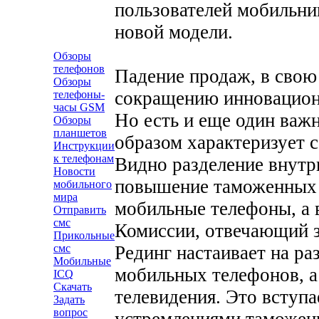
пользователей мобильни
новой модели.
Обзоры
телефонов
Падение продаж, в свою 
Обзоры
сокращению инновацион
телефоны-
часы GSM
Но есть и еще один важ
Обзоры
планшетов
образом характеризует 
Инструкции
к телефонам
Видно разделение внутри
Новости
повышение таможенных 
мобильного
мира
мобильные телефоны, а в
Отправить
смс
Комиссии, отвечающий 
Прикольные
Рединг настаивает на р
смс
Мобильные
мобильных телефонов, а
ICQ
Скачать
телевидения. Это вступа
Задать
вопрос
устремлениями таможенн