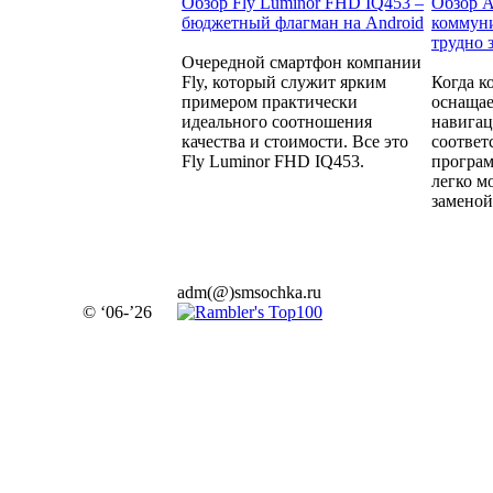
Обзор Fly Luminor FHD IQ453 –
Обзор A
бюджетный флагман на Android
коммуни
трудно 
Очередной смартфон компании
Fly, который служит ярким
Когда к
примером практически
оснащае
идеального соотношения
навига
качества и стоимости. Все это
соотве
Fly Luminor FHD IQ453.
програм
легко м
заменой.
adm(@)smsochka.ru
© ‘06-’26