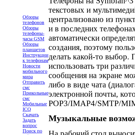
Телефоны на Symbian^3
текстовых и мультимеди
Обзоры
централизовано из пунк
телефонов
и в последних телефона
Обзоры
телефоны-
автоматически определя
часы GSM
Обзоры
создания, поэтому поль
планшетов
делать какой-то выбор.
Инструкции
к телефонам
использовать три разли
Новости
мобильного
сообщения на экране мо
мира
Отправить
либо в виде чата (диалог
смс
электронной почты, кот
Прикольные
смс
POP3/IMAP4/SMTP/MI
Мобильные
ICQ
Скачать
Музыкальные возмож
Задать
вопрос
Поиск по
На рабочий стол выноси