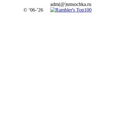
adm(@)smsochka.ru
© ‘06-’26