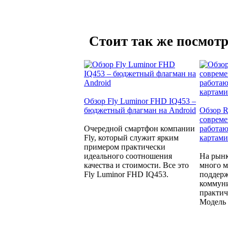
Стоит так же посмотр
Обзор Fly Luminor FHD IQ453 –
бюджетный флагман на Android
Обзор R
совреме
Очередной смартфон компании
работаю
Fly, который служит ярким
картами
примером практически
идеального соотношения
На рынк
качества и стоимости. Все это
много м
Fly Luminor FHD IQ453.
поддерж
коммуни
практич
Модель 