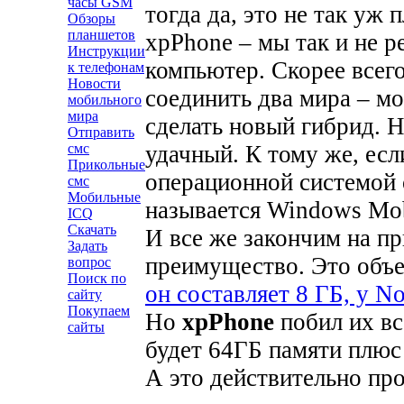
часы GSM
тогда да, это не так уж 
Обзоры
планшетов
xpPhone – мы так и не р
Инструкции
компьютер. Скорее всег
к телефонам
Новости
соединить два мира – м
мобильного
мира
сделать новый гибрид. Н
Отправить
удачный. К тому же, есл
смс
Прикольные
операционной системой 
смс
Мобильные
называется Windows Mob
ICQ
Скачать
И все же закончим на пр
Задать
преимущество. Это объе
вопрос
Поиск по
он составляет 8 ГБ, у N
сайту
Покупаем
Но
xpPhone
побил их вс
сайты
будет 64ГБ памяти плюс
А это действительно пр