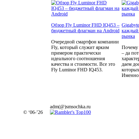
Обзор Fly Luminor FHD IQ453 –
Gigabyt
бюджетный флагман на Android
каждый 
рынка
Очередной смартфон компании
Fly, который служит ярким
Почему 
примером практически
– да по
идеального соотношения
характе
качества и стоимости. Все это
даем до
Fly Luminor FHD IQ453.
которых
Именно 
adm(@)smsochka.ru
© ‘06-’26