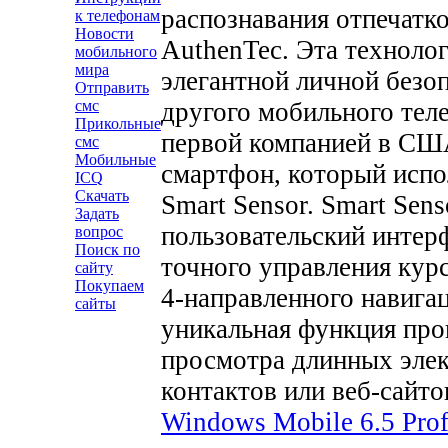
распознавания отпечатко
к телефонам
Новости
AuthenTec. Эта техноло
мобильного
мира
элегантной личной безоп
Отправить
другого мобильного тел
смс
Прикольные
первой компанией в США
смс
Мобильные
смартфон, который испо
ICQ
Скачать
Smart Sensor. Smart Sen
Задать
пользовательский интер
вопрос
Поиск по
точного управления курс
сайту
Покупаем
4-направленного навига
сайты
уникальная функция про
просмотра длинных эле
контактов или веб-сайт
Windows Mobile 6.5 Prof