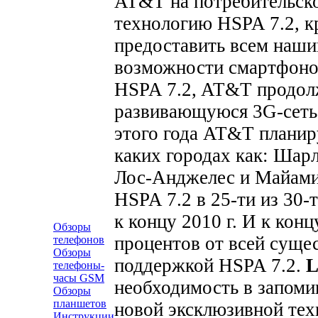
AT&T на потребительско
технологию HSPA 7.2, к
предоставить всем наши
возможности смартфоно
HSPA 7.2, AT&T продолж
развивающуюся 3G-сеть 
этого года AT&T планир
каких городах как: Шарл
Лос-Анджелес и Майами
HSPA 7.2 в 25-ти из 30
к концу 2010 г. И к конц
Обзоры
процентов от всей суще
телефонов
Обзоры
поддержкой HSPA 7.2.
L
телефоны-
часы GSM
необходимость в запоми
Обзоры
планшетов
новой эксклюзивной техн
Инструкции