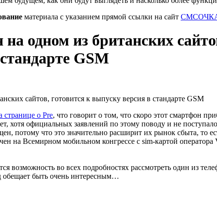
шем будущем, как они будут выглядеть и насколько более функц
ование
материала с указанием прямой ссылки на сайт
СМСОЧКА
 на одном из британских сайто
 стандарте GSM
а странице о Pre
, что говорит о том, что скоро этот смартфон при
 нет, хотя официальных заявлений по этому поводу и не поступал
щен, потому что это значительно расширит их рынок сбыта, то е
ечен на Всемирном мобильном конгрессе с sim-картой оператора 
ится возможность во всех подробностях рассмотреть один из теле
од обещает быть очень интересным…