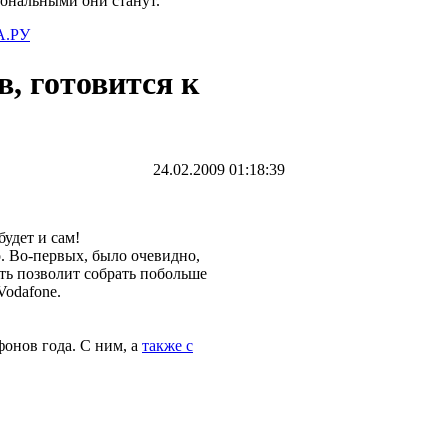
иональными они станут.
.РУ
в, готовится к
24.02.2009 01:18:39
будет и сам!
о. Во-первых, было очевидно,
сть позволит собрать побольше
Vodafone.
фонов года. С ним, а
также с