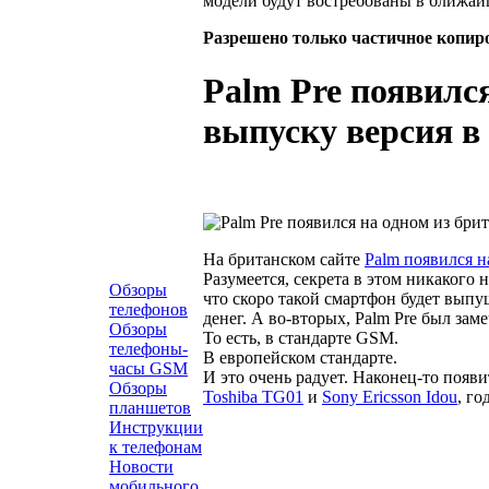
модели будут востребованы в ближай
Разрешено только частичное копир
Palm Pre появился
выпуску версия в
На британском сайте
Palm появился н
Разумеется, секрета в этом никакого
Обзоры
что скоро такой смартфон будет выпу
телефонов
денег. А во-вторых, Palm Pre был зам
Обзоры
То есть, в стандарте GSM.
телефоны-
В европейском стандарте.
часы GSM
И это очень радует. Наконец-то появ
Обзоры
Toshiba TG01
и
Sony Ericsson Idou
, г
планшетов
Инструкции
к телефонам
Новости
мобильного