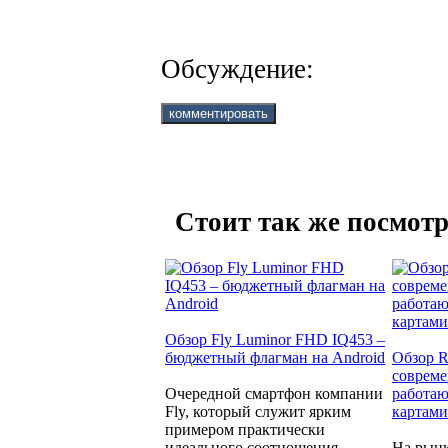
Обсуждение:
Стоит так же посмотр
Обзор Fly Luminor FHD IQ453 –
бюджетный флагман на Android
Обзор R
совреме
Очередной смартфон компании
работаю
Fly, который служит ярким
картами
примером практически
идеального соотношения
На рынк