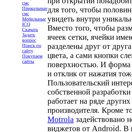
при открытии понадобит
смс
для того, чтобы полови
Прикольные
смс
увидеть внутри уникаль
Мобильные
ICQ
Вместо того, чтобы раз
Скачать
Задать
ячеек сетки, ячейки им
вопрос
разделены друг от друг
Поиск по
сайту
цвета, а сами кнопки с
Покупаем
сайты
поверхностью. И форма 
и отклик от нажатия тож
Пользовательский интер
собственной разработки
работает на ряде других
производителя. Кроме то
Motrola
задействовано н
виджетов от Android. В