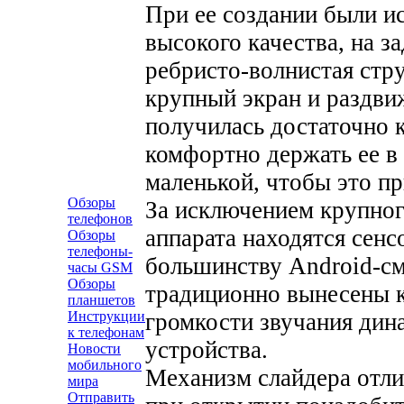
При ее создании были и
высокого качества, на з
ребристо-волнистая стр
крупный экран и раздви
получилась достаточно к
комфортно держать ее в 
маленькой, чтобы это пр
Обзоры
За исключением крупног
телефонов
аппарата находятся сен
Обзоры
телефоны-
большинству Android-с
часы GSM
Обзоры
традиционно вынесены 
планшетов
громкости звучания дин
Инструкции
к телефонам
устройства.
Новости
мобильного
Механизм слайдера отл
мира
Отправить